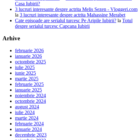
Casa Iubirii?
3 lucruri interesante despre actrita Melis Sezen - Vloggeri.com
la
3 lucruri interesante despre actrita Mahassine Merabet
Cate episoade are serialul turcesc Pe Aripile Iubirii?
la
Totul
despre serialul turcesc Capcana Iubirii
Arhive
februarie 2026
ianuarie 2026
octombrie 2025
iulie 2025
iunie 2025
martie 2025
februarie 2025
ianuarie 2025
noiembrie 2024
octombrie 2024
august 2024
iulie 2024
martie 2024
februarie 2024
ianuarie 2024
decembrie 2023