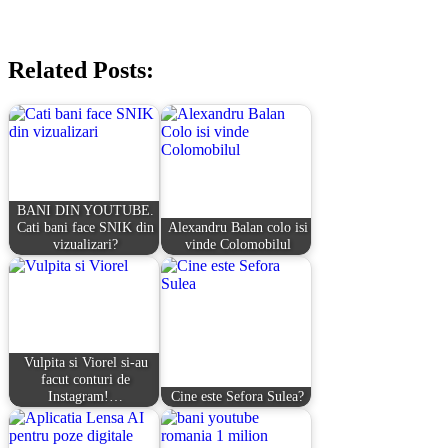
Related Posts:
BANI DIN YOUTUBE.
Cati bani face SNIK din
Alexandru Balan colo isi
vizualizari?
vinde Colomobilul
Vulpita si Viorel si-au
facut conturi de
Instagram!…
Cine este Sefora Sulea?