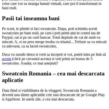
celor care vor sa stranga banuti virtuali, care pot fi transformati in
bani reali.
Pasii tai inseamna bani
Pe scurt, te plimbi si faci sweatcoin. Dupa, poti schimba acesti
sweatcoins pe bani reali, pe care-i poti primi atat in contul tau de
Paypal, cat si pe un card bancar. Totul depinde de cat de mult va
miscati. A, si nu prea merge treaba cu trisatul…Trebuie sa va miscati
cu adevarat, ca sa faceti sweatcoins.
Daca va surade ideea si vreti sa incepeti si voi, puteti intra pe link-ul
acesta
(click pe cuvantul acesta) si veti primi un bonus de 5
sweatcoins. Asadar, ce mai asteptati?
Sweatcoin Romania – cea mai descarcata
aplicatie
Data fiind si vizibilitatea de la vloggeri, Sweatcoin Romania a
devenit una dintre aplicatiile cele mai descarcate de pe Google Play
si AppStore. In unele zile, e cea mai descarcata.