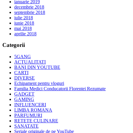
ianuarie 2019
decembrie 2018
septembrie 2018
iulie 2018
iunie 2018
mai 2018
aprilie 2018
Categorii
5GANG
ACTUALITATI
BANI DIN YOUTUBE
CARTI
DIVERSE
Echipament pentru vloguri
Familia Medici Conducatorii Florentei Rezumate
GADGET
GAMING
INFLUENCERI
LIMBA ROMANA
PARFUMURI
RETETE CULINARE
SANATATE
Seriale originale de pe YouTube