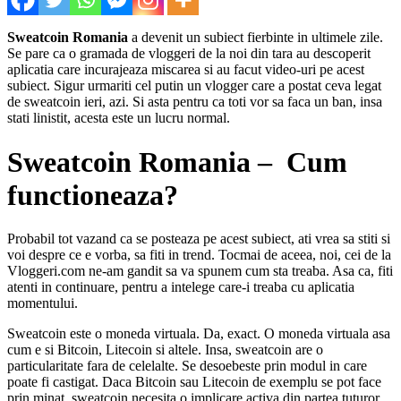
Sweatcoin Romania
a devenit un subiect fierbinte in ultimele zile.
Se pare ca o gramada de vloggeri de la noi din tara au descoperit
aplicatia care incurajeaza miscarea si au facut video-uri pe acest
subiect. Sigur urmariti cel putin un vlogger care a postat ceva legat
de sweatcoin ieri, azi. Si asta pentru ca toti vor sa faca un ban, insa
stati linistit, acesta este un lucru normal.
Sweatcoin Romania – Cum
functioneaza?
Probabil tot vazand ca se posteaza pe acest subiect, ati vrea sa stiti si
voi despre ce e vorba, sa fiti in trend. Tocmai de aceea, noi, cei de la
Vloggeri.com ne-am gandit sa va spunem cum sta treaba. Asa ca, fiti
atenti in continuare, pentru a intelege care-i treaba cu aplicatia
momentului.
Sweatcoin este o moneda virtuala. Da, exact. O moneda virtuala asa
cum e si Bitcoin, Litecoin si altele. Insa, sweatcoin are o
particularitate fara de celelalte. Se desoebeste prin modul in care
poate fi castigat. Daca Bitcoin sau Litecoin de exemplu se pot face
prin minat, sweatcoin necesita o implicare activa din partea tuturor