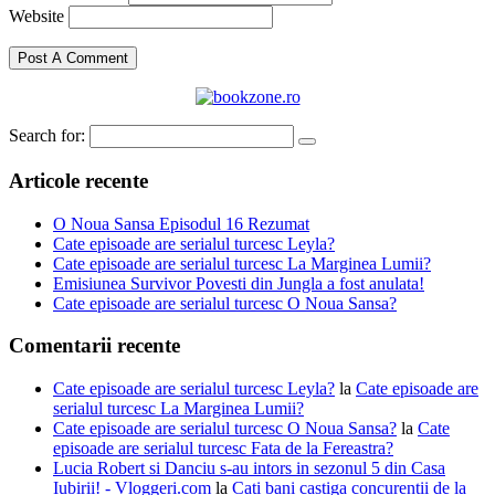
Website
Search for:
Articole recente
O Noua Sansa Episodul 16 Rezumat
Cate episoade are serialul turcesc Leyla?
Cate episoade are serialul turcesc La Marginea Lumii?
Emisiunea Survivor Povesti din Jungla a fost anulata!
Cate episoade are serialul turcesc O Noua Sansa?
Comentarii recente
Cate episoade are serialul turcesc Leyla?
la
Cate episoade are
serialul turcesc La Marginea Lumii?
Cate episoade are serialul turcesc O Noua Sansa?
la
Cate
episoade are serialul turcesc Fata de la Fereastra?
Lucia Robert si Danciu s-au intors in sezonul 5 din Casa
Iubirii! - Vloggeri.com
la
Cati bani castiga concurentii de la