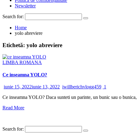
Politică de confidențialitate
Newsletter
Search for:
Home
yolo abreviere
Etichetă:
yolo abreviere
LIMBA ROMANA
Ce inseamna YOLO?
iunie 15, 2022
iunie 13, 2022
iwillberichvlogg459
1
Ce inseamna YOLO? Daca sunteti un parinte, un bunic sau o bunica, prob
Read More
Search for: