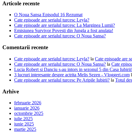
Articole recente
O Noua Sansa Episodul 16 Rezumat
Cate episoade are serialul turcesc Leyla?
Cate episoade are serialul turcesc La Marginea Lumii?
Emisiunea Survivor Povesti din Jungla a fost anulata!
Cate episoade are serialul turcesc O Noua Sansa?
Comentarii recente
Cate episoade are serialul turcesc Leyla?
la
Cate episoade are s
Cate episoade are serialul turcesc O Noua Sansa?
la
Cate episoa
Lucia Robert si Danciu s-au intors in sezonul 5 din Casa Iubiri
3 lucruri interesante despre actrita Melis Sezen - Vloggeri.com
Cate episoade are serialul turcesc Pe Aripile Iubirii?
la
Totul des
Arhive
februarie 2026
ianuarie 2026
octombrie 2025
iulie 2025
iunie 2025
martie 2025