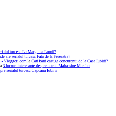
erialul turcesc La Marginea Lumii?
de are serialul turcesc Fata de la Fereastra?
i! - Vloggeri.com
la
Cati bani castiga concurentii de la Casa Iubirii?
la
3 lucruri interesante despre actrita Mahassine Merabet
pre serialul turcesc Capcana Iubirii