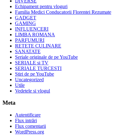
DIVERSE
Echipament pentru vloguri
Familia Medici Conducatorii Florentei Rezumate
GADGET
GAMING
INFLUENCERI
LIMBA ROMANA
PARFUMURI
RETETE CULINARE
SANATATE
Seriale originale de pe YouTube
SERIALE si TV
SERIALE TURCESTI
Stiri de pe YouTube
Uncategorized
Utile
Vedetele si vlogul
Meta
Autentificare
Flux intrări
Flux comentarii
WordPress.org