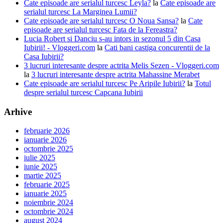
Cate episoade are serialul turcesc Leyla?
la
Cate episoade are
serialul turcesc La Marginea Lumii?
Cate episoade are serialul turcesc O Noua Sansa?
la
Cate
episoade are serialul turcesc Fata de la Fereastra?
Lucia Robert si Danciu s-au intors in sezonul 5 din Casa
Iubirii! - Vloggeri.com
la
Cati bani castiga concurentii de la
Casa Iubirii?
3 lucruri interesante despre actrita Melis Sezen - Vloggeri.com
la
3 lucruri interesante despre actrita Mahassine Merabet
Cate episoade are serialul turcesc Pe Aripile Iubirii?
la
Totul
despre serialul turcesc Capcana Iubirii
Arhive
februarie 2026
ianuarie 2026
octombrie 2025
iulie 2025
iunie 2025
martie 2025
februarie 2025
ianuarie 2025
noiembrie 2024
octombrie 2024
august 2024