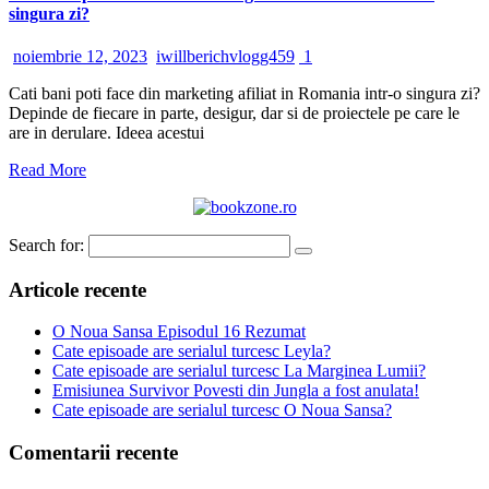
singura zi?
noiembrie 12, 2023
iwillberichvlogg459
1
Cati bani poti face din marketing afiliat in Romania intr-o singura zi?
Depinde de fiecare in parte, desigur, dar si de proiectele pe care le
are in derulare. Ideea acestui
Read More
Search for:
Articole recente
O Noua Sansa Episodul 16 Rezumat
Cate episoade are serialul turcesc Leyla?
Cate episoade are serialul turcesc La Marginea Lumii?
Emisiunea Survivor Povesti din Jungla a fost anulata!
Cate episoade are serialul turcesc O Noua Sansa?
Comentarii recente