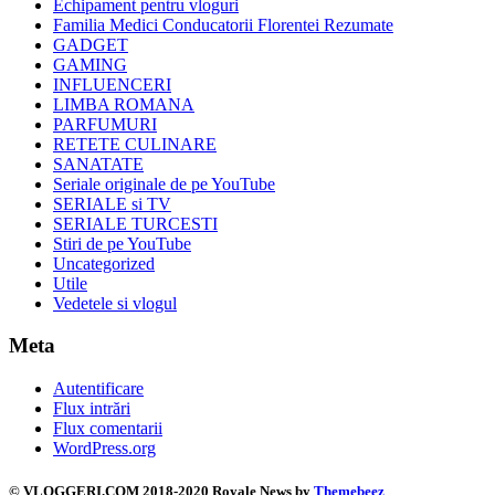
Echipament pentru vloguri
Familia Medici Conducatorii Florentei Rezumate
GADGET
GAMING
INFLUENCERI
LIMBA ROMANA
PARFUMURI
RETETE CULINARE
SANATATE
Seriale originale de pe YouTube
SERIALE si TV
SERIALE TURCESTI
Stiri de pe YouTube
Uncategorized
Utile
Vedetele si vlogul
Meta
Autentificare
Flux intrări
Flux comentarii
WordPress.org
©️ VLOGGERI.COM 2018-2020 Royale News by
Themebeez