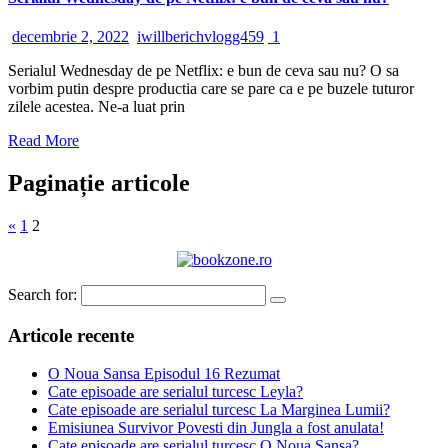
decembrie 2, 2022
iwillberichvlogg459
1
Serialul Wednesday de pe Netflix: e bun de ceva sau nu? O sa
vorbim putin despre productia care se pare ca e pe buzele tuturor
zilele acestea. Ne-a luat prin
Read More
Paginație articole
«
1
2
Search for:
Articole recente
O Noua Sansa Episodul 16 Rezumat
Cate episoade are serialul turcesc Leyla?
Cate episoade are serialul turcesc La Marginea Lumii?
Emisiunea Survivor Povesti din Jungla a fost anulata!
Cate episoade are serialul turcesc O Noua Sansa?