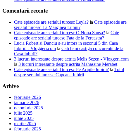
Comentarii recente
Cate episoade are serialul turcesc Leyla?
la
Cate episoade are
serialul turcesc La Marginea Lumii?
Cate episoade are serialul turcesc O Noua Sansa?
la
Cate
episoade are serialul turcesc Fata de la Fereastra?
Lucia Robert si Danciu s-au intors in sezonul 5 din Casa
Iubirii! - Vloggeri.com
la
Cati bani castiga concurentii de la
Casa Iubirii?
3 lucruri interesante despre actrita Melis Sezen - Vloggeri.com
la
3 lucruri interesante despre actrita Mahassine Merabet
Cate episoade are serialul turcesc Pe Aripile Iubirii?
la
Totul
despre serialul turcesc Capcana Iubirii
Arhive
februarie 2026
ianuarie 2026
octombrie 2025
iulie 2025
iunie 2025
martie 2025
februarie 2025