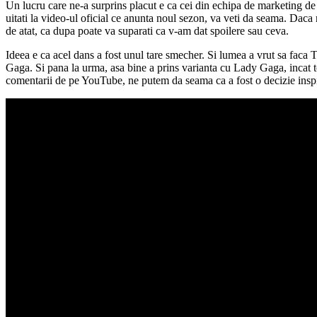
Un lucru care ne-a surprins placut e ca cei din echipa de marketing de l
uitati la video-ul oficial ce anunta noul sezon, va veti da seama. Dac
de atat, ca dupa poate va suparati ca v-am dat spoilere sau ceva.
Ideea e ca acel dans a fost unul tare smecher. Si lumea a vrut sa faca 
Gaga. Si pana la urma, asa bine a prins varianta cu Lady Gaga, incat tot
comentarii de pe YouTube, ne putem da seama ca a fost o decizie inspir