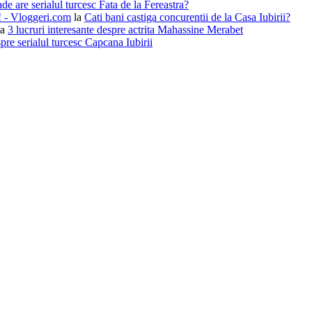
de are serialul turcesc Fata de la Fereastra?
i! - Vloggeri.com
la
Cati bani castiga concurentii de la Casa Iubirii?
la
3 lucruri interesante despre actrita Mahassine Merabet
pre serialul turcesc Capcana Iubirii