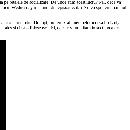
ia pe retelele de socializare. De unde stim acest lucru? Pai, daca va
e l-a facut Wednesday intr-unul din episoade, da? Nu va spunem mai mult
gat o alta melodie. De fapt, un remix al unei melodii de-a lui Lady
u ales si ei sa o foloseasca. Si, daca e sa ne uitam in sectiunea de