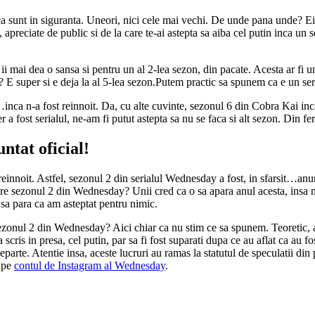
a sunt in siguranta. Uneori, nici cele mai vechi. De unde pana unde? Ei
e, apreciate de public si de la care te-ai astepta sa aiba cel putin inca u
sa ii mai dea o sansa si pentru un al 2-lea sezon, din pacate. Acesta ar fi
? E super si e deja la al 5-lea sezon.Putem practic sa spunem ca e un se
si…inca n-a fost reinnoit. Da, cu alte cuvinte, sezonul 6 din Cobra Kai 
a fost serialul, ne-am fi putut astepta sa nu se faca si alt sezon. Din fe
ntat oficial!
einnoit. Astfel, sezonul 2 din serialul Wednesday a fost, in sfarsit…anunt
sezonul 2 din Wednesday? Unii cred ca o sa apara anul acesta, insa noi 
 sa para ca am asteptat pentru nimic.
zonul 2 din Wednesday? Aici chiar ca nu stim ce sa spunem. Teoretic, ar f
cris in presa, cel putin, par sa fi fost suparati dupa ce au aflat ca au fo
 departe. Atentie insa, aceste lucruri au ramas la statutul de speculatii di
i pe
contul de Instagram al Wednesday
.