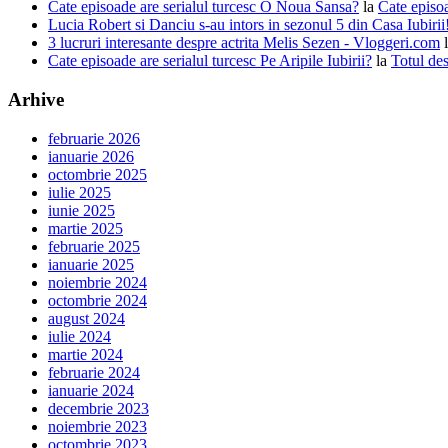
Cate episoade are serialul turcesc O Noua Sansa?
la
Cate episoa
Lucia Robert si Danciu s-au intors in sezonul 5 din Casa Iubiri
3 lucruri interesante despre actrita Melis Sezen - Vloggeri.com
Cate episoade are serialul turcesc Pe Aripile Iubirii?
la
Totul des
Arhive
februarie 2026
ianuarie 2026
octombrie 2025
iulie 2025
iunie 2025
martie 2025
februarie 2025
ianuarie 2025
noiembrie 2024
octombrie 2024
august 2024
iulie 2024
martie 2024
februarie 2024
ianuarie 2024
decembrie 2023
noiembrie 2023
octombrie 2023