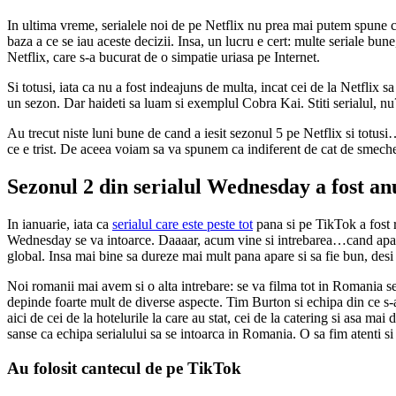
In ultima vreme, serialele noi de pe Netflix nu prea mai putem spune c
baza a ce se iau aceste decizii. Insa, un lucru e cert: multe seriale bun
Netflix, care s-a bucurat de o simpatie uriasa pe Internet.
Si totusi, iata ca nu a fost indeajuns de multa, incat cei de la Netflix 
un sezon. Dar haideti sa luam si exemplul Cobra Kai. Stiti serialul, nu
Au trecut niste luni bune de cand a iesit sezonul 5 pe Netflix si totu
ce e trist. De aceea voiam sa va spunem ca indiferent de cat de smecher 
Sezonul 2 din serialul Wednesday a fost anu
In ianuarie, iata ca
serialul care este peste tot
pana si pe TikTok a fost r
Wednesday se va intoarce. Daaaar, acum vine si intrebarea…cand apare 
global. Insa mai bine sa dureze mai mult pana apare si sa fie bun, desi
Noi romanii mai avem si o alta intrebare: se va filma tot in Romania se
depinde foarte mult de diverse aspecte. Tim Burton si echipa din ce s-a s
aici de cei de la hotelurile la care au stat, cei de la catering si asa mai
sanse ca echipa serialului sa se intoarca in Romania. O sa fim atenti s
Au folosit cantecul de pe TikTok