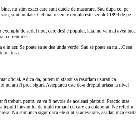
 bine, nu stim exact care sunt datele de masurare. Sau dupa ce, pe
n sezon, sunt anulate. Cel mai recent exemplu este serialul 1899 de pe
 un exemplu de serial nou, care desi e popular, iata, nu va mai avea inca
rial cu renume.
inca e in aer. Se poate sa se dea unda verde. Sau se poate sa nu…Ceea
ricire, insa…
at oficial. Adica da, putem in sfarsit sa rasuflam usurati ca
nu am fi prea siguri. Asteptarea este de-a dreptul uriasa la nivel
i trebuit, pentru ca va fi nevoie de aceleasi platouri. Practic insa,
st tepuiti intr-un fel de multi romani cu care au colaborat. Ne referim
n presa. Nu stim inca sigur daca ele sunt si adevarate, asadar, inca exista