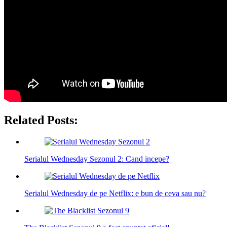
Related Posts:
Serialul Wednesday Sezonul 2: Cand incepe?
Serialul Wednesday de pe Netflix: e bun de ceva sau nu?