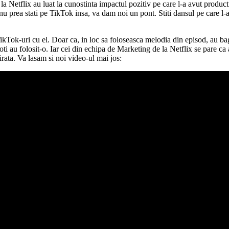
a Netflix au luat la cunostinta impactul pozitiv pe care l-a avut product
a nu prea stati pe TikTok insa, va dam noi un pont. Stiti dansul pe car
TikTok-uri cu el. Doar ca, in loc sa foloseasca melodia din episod, au ba
i au folosit-o. Iar cei din echipa de Marketing de la Netflix se pare ca a
ata. Va lasam si noi video-ul mai jos: