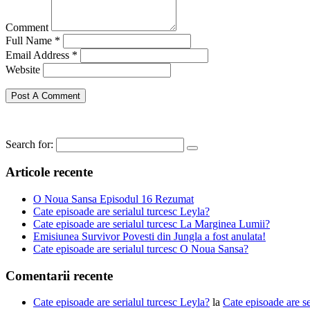
Comment
Full Name *
Email Address *
Website
Search for:
Articole recente
O Noua Sansa Episodul 16 Rezumat
Cate episoade are serialul turcesc Leyla?
Cate episoade are serialul turcesc La Marginea Lumii?
Emisiunea Survivor Povesti din Jungla a fost anulata!
Cate episoade are serialul turcesc O Noua Sansa?
Comentarii recente
Cate episoade are serialul turcesc Leyla?
la
Cate episoade are s