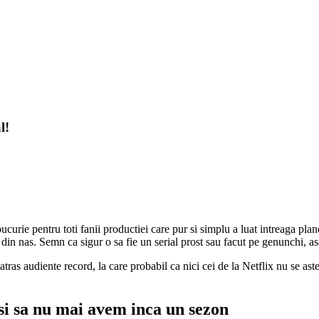
l!
ucurie pentru toti fanii productiei care pur si simplu a luat intreaga pl
in nas. Semn ca sigur o sa fie un serial prost sau facut pe genunchi, a
atras audiente record, la care probabil ca nici cei de la Netflix nu se aste
usi sa nu mai avem inca un sezon