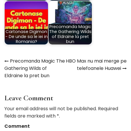
Precomanda Magic
Cartonase Digimon
The Gathering Wilds
- De unde sa le iei in
of Eldraine la pret
Romania?
bun
Precomanda Magic The
HBO Max nu mai merge pe
Navigare
Gathering Wilds of
telefoanele Huawei
Eldraine la pret bun
în
articole
Leave Comment
Your email address will not be published. Required
fields are marked with *.
Comment