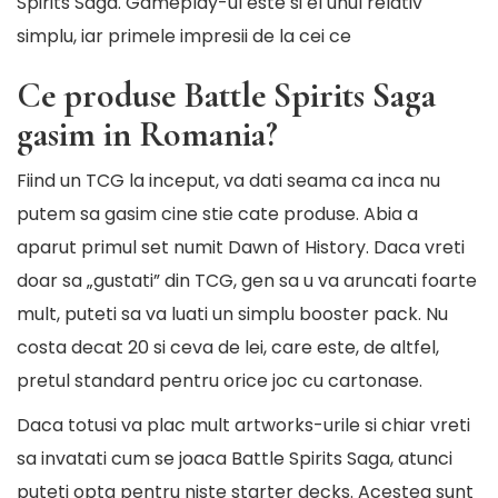
Spirits Saga. Gameplay-ul este si el unul relativ
simplu, iar primele impresii de la cei ce
Ce produse Battle Spirits Saga
gasim in Romania?
Fiind un TCG la inceput, va dati seama ca inca nu
putem sa gasim cine stie cate produse. Abia a
aparut primul set numit Dawn of History. Daca vreti
doar sa „gustati” din TCG, gen sa u va aruncati foarte
mult, puteti sa va luati un simplu booster pack. Nu
costa decat 20 si ceva de lei, care este, de altfel,
pretul standard pentru orice joc cu cartonase.
Daca totusi va plac mult artworks-urile si chiar vreti
sa invatati cum se joaca Battle Spirits Saga, atunci
puteti opta pentru niste starter decks. Acestea sunt