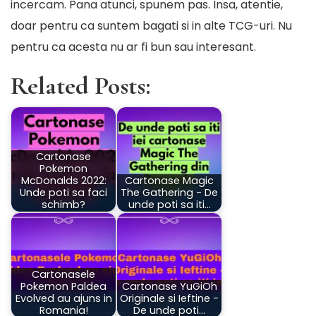
incercam. Pana atunci, spunem pas. Insa, atentie,
doar pentru ca suntem bagati si in alte TCG-uri. Nu
pentru ca acesta nu ar fi bun sau interesant.
Related Posts:
Cartonase
Pokemon
McDonalds 2022:
Cartonase Magic
Unde poti sa faci
The Gathering - De
schimb?
unde poti sa iti…
Cartonasele
Pokemon Paldea
Cartonase YuGiOh
Evolved au ajuns in
Originale si Ieftine -
Romania!
De unde poti…