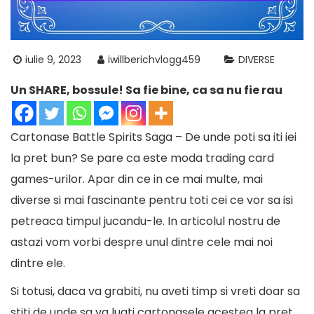
iulie 9, 2023
iwillberichvlogg459
DIVERSE
Un SHARE, bossule! Sa fie bine, ca sa nu fie rau
Cartonase Battle Spirits Saga – De unde poti sa iti iei
la pret bun? Se pare ca este moda trading card
games-urilor. Apar din ce in ce mai multe, mai
diverse si mai fascinante pentru toti cei ce vor sa isi
petreaca timpul jucandu-le. In articolul nostru de
astazi vom vorbi despre unul dintre cele mai noi
dintre ele.
Si totusi, daca va grabiti, nu aveti timp si vreti doar sa
stiti de unde sa va luati cartonasele acestea la pret