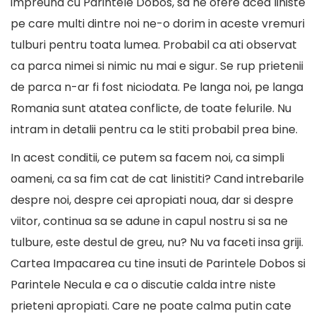
impreuna cu Parintele Dobos, sa ne ofere acea liniste
pe care multi dintre noi ne-o dorim in aceste vremuri
tulburi pentru toata lumea. Probabil ca ati observat
ca parca nimei si nimic nu mai e sigur. Se rup prietenii
de parca n-ar fi fost niciodata. Pe langa noi, pe langa
Romania sunt atatea conflicte, de toate felurile. Nu
intram in detalii pentru ca le stiti probabil prea bine.
In acest conditii, ce putem sa facem noi, ca simpli
oameni, ca sa fim cat de cat linistiti? Cand intrebarile
despre noi, despre cei apropiati noua, dar si despre
viitor, continua sa se adune in capul nostru si sa ne
tulbure, este destul de greu, nu? Nu va faceti insa griji.
Cartea Impacarea cu tine insuti de Parintele Dobos si
Parintele Necula e ca o discutie calda intre niste
prieteni apropiati. Care ne poate calma putin cate