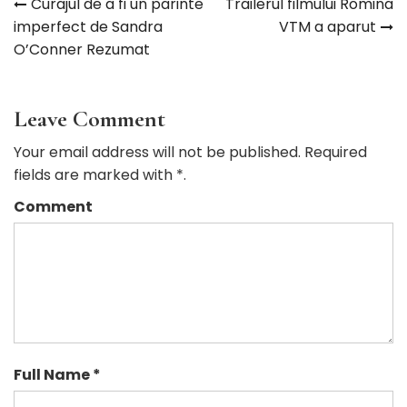
Curajul de a fi un parinte
Trailerul filmului Romina
Navigare
imperfect de Sandra
VTM a aparut
O’Conner Rezumat
în
articole
Leave Comment
Your email address will not be published. Required
fields are marked with *.
Comment
Full Name *