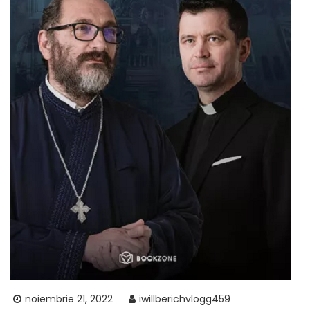
noiembrie 21, 2022
iwillberichvlogg459