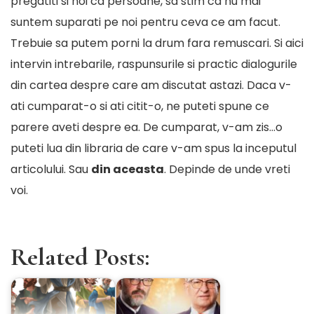
pregatiti si noi ca persoane, sa stim ca nu mai
suntem suparati pe noi pentru ceva ce am facut.
Trebuie sa putem porni la drum fara remuscari. Si aici
intervin intrebarile, raspunsurile si practic dialogurile
din cartea despre care am discutat astazi. Daca v-
ati cumparat-o si ati citit-o, ne puteti spune ce
parere aveti despre ea. De cumparat, v-am zis…o
puteti lua din libraria de care v-am spus la inceputul
articolului. Sau
din aceasta
. Depinde de unde vreti
voi.
Related Posts: