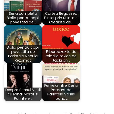
Seria completa
Cartea Regasirea
Biblia pentru copii
Fiintei prin Stiinta si
povestita de…
Credinta de…
Biblia pentru copii
povestita de
Elibereaza-te de
Parintele Necula
relatiile toxice de
Rezumat
Jackson…
Femeia intre Cer si
Despre Sensul Vietii
Pamant de
cu Mihai Morar si
Parintele Vasile
Parintele…
Ioana…