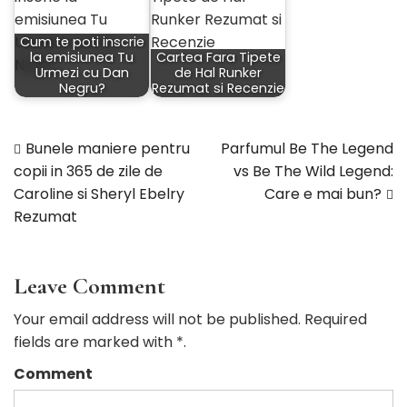
Cum te poti inscrie
la emisiunea Tu
Cartea Fara Tipete
Urmezi cu Dan
de Hal Runker
Negru?
Rezumat si Recenzie
Bunele maniere pentru
Parfumul Be The Legend
Navigare
copii in 365 de zile de
vs Be The Wild Legend:
Caroline si Sheryl Ebelry
Care e mai bun?
în
Rezumat
articole
Leave Comment
Your email address will not be published. Required
fields are marked with *.
Comment