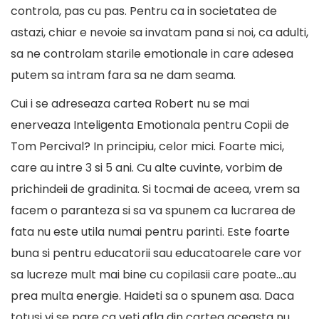
controla, pas cu pas. Pentru ca in societatea de
astazi, chiar e nevoie sa invatam pana si noi, ca adulti,
sa ne controlam starile emotionale in care adesea
putem sa intram fara sa ne dam seama.
Cui i se adreseaza cartea Robert nu se mai
enerveaza Inteligenta Emotionala pentru Copii de
Tom Percival? In principiu, celor mici. Foarte mici,
care au intre 3 si 5 ani. Cu alte cuvinte, vorbim de
prichindeii de gradinita. Si tocmai de aceea, vrem sa
facem o paranteza si sa va spunem ca lucrarea de
fata nu este utila numai pentru parinti. Este foarte
buna si pentru educatorii sau educatoarele care vor
sa lucreze mult mai bine cu copilasii care poate…au
prea multa energie. Haideti sa o spunem asa. Daca
totusi vi se pare ca veti afla din cartea aceasta nu