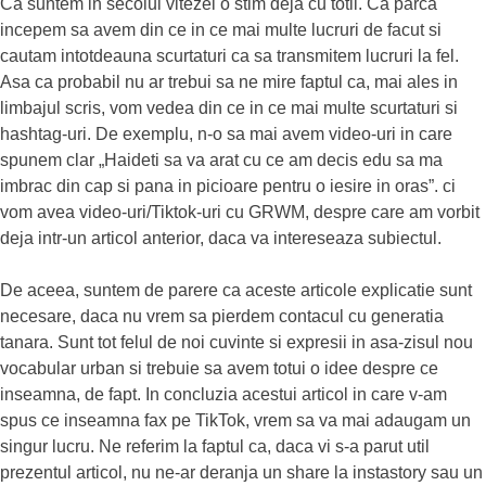
Ca suntem in secolul vitezei o stim deja cu totii. Ca parca
incepem sa avem din ce in ce mai multe lucruri de facut si
cautam intotdeauna scurtaturi ca sa transmitem lucruri la fel.
Asa ca probabil nu ar trebui sa ne mire faptul ca, mai ales in
limbajul scris, vom vedea din ce in ce mai multe scurtaturi si
hashtag-uri. De exemplu, n-o sa mai avem video-uri in care
spunem clar „Haideti sa va arat cu ce am decis edu sa ma
imbrac din cap si pana in picioare pentru o iesire in oras”. ci
vom avea video-uri/Tiktok-uri cu GRWM, despre care am vorbit
deja intr-un articol anterior, daca va intereseaza subiectul.
De aceea, suntem de parere ca aceste articole explicatie sunt
necesare, daca nu vrem sa pierdem contacul cu generatia
tanara. Sunt tot felul de noi cuvinte si expresii in asa-zisul nou
vocabular urban si trebuie sa avem totui o idee despre ce
inseamna, de fapt. In concluzia acestui articol in care v-am
spus ce inseamna fax pe TikTok, vrem sa va mai adaugam un
singur lucru. Ne referim la faptul ca, daca vi s-a parut util
prezentul articol, nu ne-ar deranja un share la instastory sau un