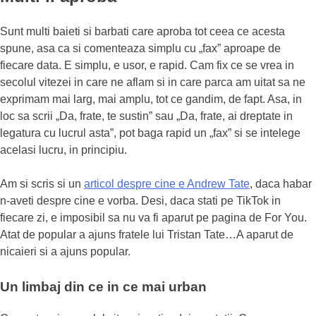
Sunt multi baieti si barbati care aproba tot ceea ce acesta
spune, asa ca si comenteaza simplu cu „fax” aproape de
fiecare data. E simplu, e usor, e rapid. Cam fix ce se vrea in
secolul vitezei in care ne aflam si in care parca am uitat sa ne
exprimam mai larg, mai amplu, tot ce gandim, de fapt. Asa, in
loc sa scrii „Da, frate, te sustin” sau „Da, frate, ai dreptate in
legatura cu lucrul asta”, pot baga rapid un „fax” si se intelege
acelasi lucru, in principiu.
Am si scris si un
articol despre cine e Andrew Tate
, daca habar
n-aveti despre cine e vorba. Desi, daca stati pe TikTok in
fiecare zi, e imposibil sa nu va fi aparut pe pagina de For You.
Atat de popular a ajuns fratele lui Tristan Tate…A aparut de
nicaieri si a ajuns popular.
Un limbaj din ce in ce mai urban