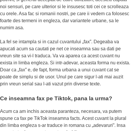
noi sensuri, pe care ulterior si le insusesc toti cei ce scrolleaza
cu orele. Asa fac si romanii nostri, pe care ii vedem ca folosesc
foarte des termeni in engleza, dar variantele urbane, sa le
numim asa.
La fel se intampla si in cazul cuvantului „fax”. Degeaba va
apucati acum sa cautati pe net ce inseamna sau sa dati pe
vreun site sa vi-l traduca. Va va aparea ca acest cuvant nu
exista in limba engleza. Si intr-adevar, aceasta forma nu exista.
Doar ca „fax” e, de fapt, forma urbana a unui cuvant cat se
poate de simplu si de usor. Unul pe care sigur l-ati mai auzit
prin vreun serial sau l-ati vazut prin diverse texte.
Ce inseamna fax pe Tiktok, pana la urma?
Acum ca am inchis aceasta paranteza, necesara, va putem
spune ca fax pe TikTok inseamna facts. Acest cuvant la plural
din limba engleza s-ar traduce in romana cu „adevaruri”. Insa