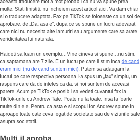
aceasta traducere mot a mot probabil ca nu va spune prea
multe. Stati linistiti, nu incheiem acest articol aici. Va dam chiar
si o traducere adaptata. Fax pe TikTok se foloseste ca un soi de
aprobare, de „Da, asa e”, dupa ce se spune un lucru adevarat,
care nici nu necesita alte lamuriri sau argumente care sa arate
veridicitatea lui naturala.
Haideti sa luam un exemplu…Vine cineva si spune…nu stim,
ca saptamana are 7 zile. E un lucru pe care il stim inca
de cand
eram mici (nu de cand suntem mici)
. Putem sa adaugam la
lucrul pe care respectiva persoana l-a spus un „fax” simplu, un
raspuns care da de inteles ca da, si noi suntem de aceeasi
parere. Acum pe TikTok e posibil sa vedeti cuvantul fax la
TikTok-urile cu Andrew Tate. Poate nu la toate, insa la foarte
multe din ele. Pentru ca asta e si scopul lor. Andrew spune in
aproape toate cate ceva legat de societate sau de viziunile sale
asupra societatii.
Multi il aproba