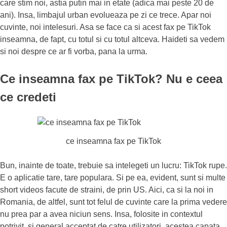
care stim noi, astia putin mai in etate (adica mai peste 20 de
ani). Insa, limbajul urban evolueaza pe zi ce trece. Apar noi
cuvinte, noi intelesuri. Asa se face ca si acest fax pe TikTok
inseamna, de fapt, cu totul si cu totul altceva. Haideti sa vedem
si noi despre ce ar fi vorba, pana la urma.
Ce inseamna fax pe TikTok? Nu e ceea
ce credeti
ce inseamna fax pe TikTok
Bun, inainte de toate, trebuie sa intelegeti un lucru: TikTok rupe.
E o aplicatie tare, tare populara. Si pe ea, evident, sunt si multe
short videos facute de straini, de prin US. Aici, ca si la noi in
Romania, de altfel, sunt tot felul de cuvinte care la prima vedere
nu prea par a avea niciun sens. Insa, folosite in contextul
potrivit, si general acceptat de catre utilizatori, acestea capata