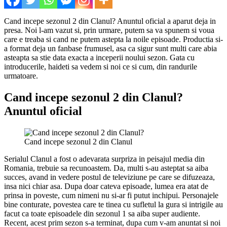
Cand incepe sezonul 2 din Clanul? Anuntul oficial a aparut deja in
presa. Noi l-am vazut si, prin urmare, putem sa va spunem si voua
care e treaba si cand ne putem astepta la noile episoade. Productia si-
a format deja un fanbase frumusel, asa ca sigur sunt multi care abia
asteapta sa stie data exacta a inceperii noului sezon. Gata cu
introducerile, haideti sa vedem si noi ce si cum, din randurile
urmatoare.
Cand incepe sezonul 2 din Clanul?
Anuntul oficial
Cand incepe sezonul 2 din Clanul
Serialul Clanul a fost o adevarata surpriza in peisajul media din
Romania, trebuie sa recunoastem. Da, multi s-au asteptat sa aiba
succes, avand in vedere postul de televiziune pe care se difuzeaza,
insa nici chiar asa. Dupa doar cateva episoade, lumea era atat de
prinsa in poveste, cum nimeni nu si-ar fi putut inchipui. Personajele
bine conturate, povestea care te tinea cu sufletul la gura si intrigile au
facut ca toate episoadele din sezonul 1 sa aiba super audiente.
Recent, acest prim sezon s-a terminat, dupa cum v-am anuntat si noi