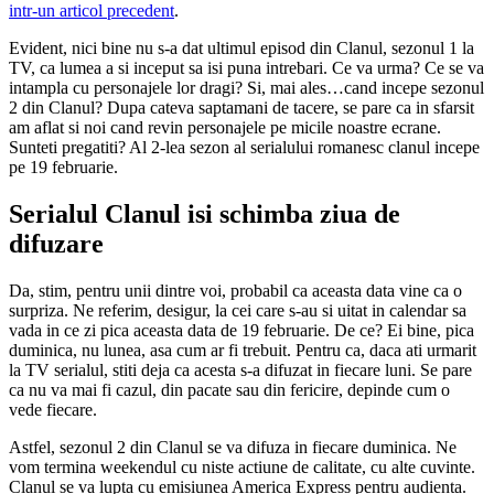
intr-un articol precedent
.
Evident, nici bine nu s-a dat ultimul episod din Clanul, sezonul 1 la
TV, ca lumea a si inceput sa isi puna intrebari. Ce va urma? Ce se va
intampla cu personajele lor dragi? Si, mai ales…cand incepe sezonul
2 din Clanul? Dupa cateva saptamani de tacere, se pare ca in sfarsit
am aflat si noi cand revin personajele pe micile noastre ecrane.
Sunteti pregatiti? Al 2-lea sezon al serialului romanesc clanul incepe
pe 19 februarie.
Serialul Clanul isi schimba ziua de
difuzare
Da, stim, pentru unii dintre voi, probabil ca aceasta data vine ca o
surpriza. Ne referim, desigur, la cei care s-au si uitat in calendar sa
vada in ce zi pica aceasta data de 19 februarie. De ce? Ei bine, pica
duminica, nu lunea, asa cum ar fi trebuit. Pentru ca, daca ati urmarit
la TV serialul, stiti deja ca acesta s-a difuzat in fiecare luni. Se pare
ca nu va mai fi cazul, din pacate sau din fericire, depinde cum o
vede fiecare.
Astfel, sezonul 2 din Clanul se va difuza in fiecare duminica. Ne
vom termina weekendul cu niste actiune de calitate, cu alte cuvinte.
Clanul se va lupta cu emisiunea America Express pentru audienta.