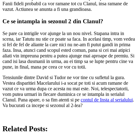
Fanii fideli probabil ca vor ramane tot cu Clanul, insa ramane de
vazut. Actiunea se anunta a fi una grandioasa.
Ce se intampla in sezonul 2 din Clanul?
Se pare ca intrigile vor ajunge la un nou nivel. Stapana intra in
scena, iar Tatutu nu stie ce poate sa faca. In acelasi timp, vom vedea
si fel de fel de aliante la care nici nu ne-am fi putut gandi in prima
faza. Insa, atunci cand scopul ested comun, pana si cei mai atipici
aliati vin impreuna pentru a putea ajunge mai aproape de premiu. Si
cand isi lasa dusmanii in urma, au ei timp sa se lupte pentru cine va
pune, in final, mana pe ceea ce vor cu totii.
Tensiunile dintre David si Tudor ne vor tine cu sufletul la gura.
Vestea disparitiei Macelarului i-a socat pe toti si acum ramane de
vazut ce va urma dupa ce acesta nu mai este. Noi, telespectatorii,
vom putea urmari in fiecare duminica ce se intampla in serialul
Clanul. Pana apare, o sa fim atenti si pe
contul de Insta al serialului
.
Va bucurati ca incepe si sezonul al 2-lea?
Related Posts: