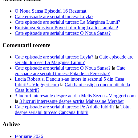
O Noua Sansa Episodul 16 Rezumat
Cate episoade are serialul turcesc Leyla?
Cate episoade are serialul turcesc La Marginea Lumii?
Emisiunea Survivor Povesti din Jungla a fost anulata!
Cate episoade are serialul turcesc O Noua Sansa?
Comentarii recente
Cate episoade are serialul turcesc Leyla?
la
Cate episoade are
serialul turcesc La Marginea Lumii?
Cate episoade are serialul turcesc O Noua Sansa?
la
Cate
episoade are serialul turcesc Fata de la Fereastra?
Lucia Robert si Danciu s-au intors in sezonul 5 din Casa
Iubirii! - Vloggeri.com
la
Cati bani castiga concurentii de la
Casa Iubirii?
3 lucruri interesante despre actrita Melis Sezen - Vloggeri.com
la
3 lucruri interesante despre actrita Mahassine Merabet
Cate episoade are serialul turcesc Pe Aripile Iubirii?
la
Totul
despre serialul turcesc Capcana Iubirii
Arhive
februarie 2026