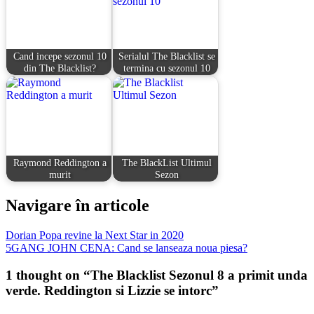
Cand incepe sezonul 10
Serialul The Blacklist se
din The Blacklist?
termina cu sezonul 10
Raymond Reddington a
The BlackList Ultimul
murit
Sezon
Navigare în articole
Dorian Popa revine la Next Star in 2020
5GANG JOHN CENA: Cand se lanseaza noua piesa?
1 thought on “
The Blacklist Sezonul 8 a primit unda
verde. Reddington si Lizzie se intorc
”