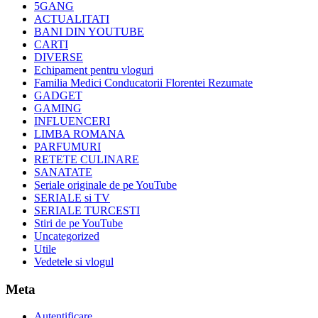
5GANG
ACTUALITATI
BANI DIN YOUTUBE
CARTI
DIVERSE
Echipament pentru vloguri
Familia Medici Conducatorii Florentei Rezumate
GADGET
GAMING
INFLUENCERI
LIMBA ROMANA
PARFUMURI
RETETE CULINARE
SANATATE
Seriale originale de pe YouTube
SERIALE si TV
SERIALE TURCESTI
Stiri de pe YouTube
Uncategorized
Utile
Vedetele si vlogul
Meta
Autentificare