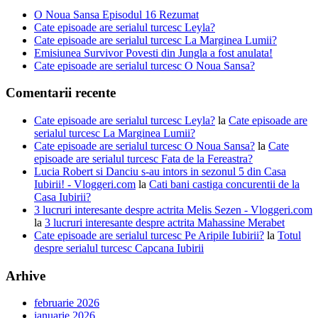
O Noua Sansa Episodul 16 Rezumat
Cate episoade are serialul turcesc Leyla?
Cate episoade are serialul turcesc La Marginea Lumii?
Emisiunea Survivor Povesti din Jungla a fost anulata!
Cate episoade are serialul turcesc O Noua Sansa?
Comentarii recente
Cate episoade are serialul turcesc Leyla?
la
Cate episoade are
serialul turcesc La Marginea Lumii?
Cate episoade are serialul turcesc O Noua Sansa?
la
Cate
episoade are serialul turcesc Fata de la Fereastra?
Lucia Robert si Danciu s-au intors in sezonul 5 din Casa
Iubirii! - Vloggeri.com
la
Cati bani castiga concurentii de la
Casa Iubirii?
3 lucruri interesante despre actrita Melis Sezen - Vloggeri.com
la
3 lucruri interesante despre actrita Mahassine Merabet
Cate episoade are serialul turcesc Pe Aripile Iubirii?
la
Totul
despre serialul turcesc Capcana Iubirii
Arhive
februarie 2026
ianuarie 2026