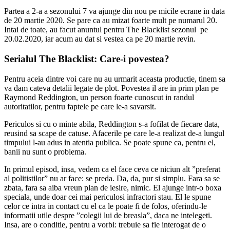
Partea a 2-a a sezonului 7 va ajunge din nou pe micile ecrane in data
de 20 martie 2020. Se pare ca au mizat foarte mult pe numarul 20.
Intai de toate, au facut anuntul pentru The Blacklist sezonul pe
20.02.2020, iar acum au dat si vestea ca pe 20 martie revin.
Serialul The Blacklist: Care-i povestea?
Pentru aceia dintre voi care nu au urmarit aceasta productie, tinem sa
va dam cateva detalii legate de plot. Povestea il are in prim plan pe
Raymond Reddington, un person foarte cunoscut in randul
autoritatilor, pentru faptele pe care le-a savarsit.
Periculos si cu o minte abila, Reddington s-a fofilat de fiecare data,
reusind sa scape de catuse. Afacerile pe care le-a realizat de-a lungul
timpului l-au adus in atentia publica. Se poate spune ca, pentru el,
banii nu sunt o problema.
In primul episod, insa, vedem ca el face ceva ce niciun alt ”preferat
al politistilor” nu ar face: se preda. Da, da, pur si simplu. Fara sa se
zbata, fara sa aiba vreun plan de iesire, nimic. El ajunge intr-o boxa
speciala, unde doar cei mai periculosi infractori stau. El le spune
celor ce intra in contact cu el ca le poate fi de folos, oferindu-le
informatii utile despre ”colegii lui de breasla”, daca ne intelegeti.
Insa, are o conditie, pentru a vorbi: trebuie sa fie interogat de o