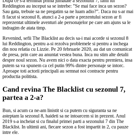
Dupa ce s-a terminat prima jumatate a sezonului 7, fanii lui
Reddington au inceput sa se intrebe: ”Se mai face inca un sezon?
Sau gata, trebuie sa ne pregatim sa ne luam adio?”. Daca nu s-ar mai
fi facut si sezonul 8, atunci a 2-a parte a prezentului sezon ar fi
reprezentat ultimele aventuri ale personajelor pe care am ajuns sa le
indragim de atata timp.
Revenind, sefii The Blacklist au decis sa-i mai acorde si sezonul 8
lui Reddington, pentru a-si rezolva problemele si pentru a inchega
din nou relatia cu Lizzie. Pe 20 februarie 2020, au dat un comunicat
de presa, prin care au anuntat vestea buna. Inca nu stim alte detalii
despre noul sezon. Nu avem nici o data exacta pentru premiera, insa
putem sa va spunem ca cel putin 99% dintre personaje se intorc.
Aproape toti actorii principali au semnat noi contracte pentru
productia politista.
Cand revina The Blacklist cu sezonul 7,
partea a 2-a?
Bun, si acum ca ne-am linistit si ca putem cu siguranta sa ne
asteptam la sezonul 8, haideti sa ne intoarcem si in prezent. Anul
2019 s-a incheiat si cu finalul primei parti a sezonului 7 din The
Blacklist. In ultimii ani, fiecare sezon a fost impartit in 2, cu pauze
intre ele.