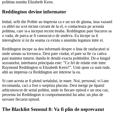
politista numita Elizabeth Keen.
Reddington devine informator
Initial, sefii din Politie au impresia ca e un soi de gluma, insa vazand
ca altfel nu scot niciun cuvant de la el, o contacteaza pe aceasta
politista, care si-a inceput recent treaba. Reddington pare bucuros sa
o vada, de parca ar fi cunoscut-o de undeva. Ea incepe sa il
interogheze si isi da seama ca exista o anumita legatura intre ei.
Reddington incepe sa dea informatii despre o lista de raufacatori si
unde urmau sa loveasca. Desi pare ciudat, el pare sa fie cu cativa
pasi inaintea tuturor, dandu-le detalii exacta politistilor. De-a lungul
sezoanelor, intrebarea principala este: ”Ce fel de relatie este intre
Raymond Reddington si Elizabeth Keen?”. Unii spun ca sunt rude,
altii au impresia ca Reddington are interese la ea.
Si cam acesta ar fi plotul serialului, in mare. Noi, personal, vi l-am
recomanda, caci a fost o surpriza placuta. Desi merge pe tiparul
arhicunoscut de serial politist, unde in fiecare episod e un nou caz,
prezenta lui Reddington si comportamentul lui aduc un plus de
savoare fiecarui episod.
The Blacklist Sezonul 8: Va fi plin de neprevazut