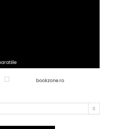
aratiile
earch
or: