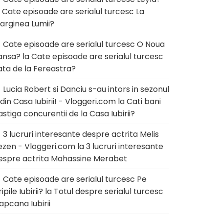
a
Cate episoade are serialul turcesc La
arginea Lumii?
Cate episoade are serialul turcesc O Noua
ansa?
la
Cate episoade are serialul turcesc
ata de la Fereastra?
Lucia Robert si Danciu s-au intors in sezonul
 din Casa Iubirii! - Vloggeri.com
la
Cati bani
astiga concurentii de la Casa Iubirii?
3 lucruri interesante despre actrita Melis
ezen - Vloggeri.com
la
3 lucruri interesante
espre actrita Mahassine Merabet
Cate episoade are serialul turcesc Pe
ipile Iubirii?
la
Totul despre serialul turcesc
apcana Iubirii