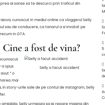
 prea ai sanse sa te descurci prin traficul din
l
M
raiova, cunoscut in mediul online ca vloggerul Selly.
ul sau de conducere, ca tanarul a si invatat pe
S
F
 precum in GTA.
 Cine a fost de vina?
5
c
recunoscut
i-a spus
Selly a facut accident
S
 avut ” o
d
onarea mai
a, in story-urile sale de pe
contul de Instagram
, Selly
Ar
fer.
C
le amiabila. Selly urmeaza sa isi repare masina din