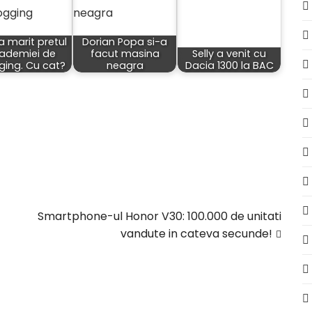
 a marit pretul
Dorian Popa si-a
ademiei de
facut masina
Selly a venit cu
ging. Cu cat?
neagra
Dacia 1300 la BAC
Smartphone-ul Honor V30: 100.000 de unitati
vandute in cateva secunde!