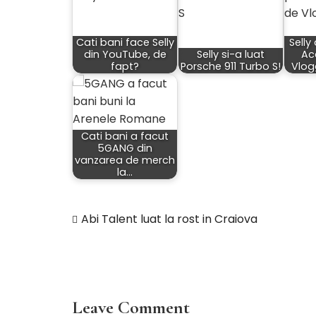
Cati bani face Selly
Selly
din YouTube, de
Selly si-a luat
Ac
fapt?
Porsche 911 Turbo S!
Vlog
Cati bani a facut
5GANG din
vanzarea de merch
la…
Abi Talent luat la rost in Craiova
Navigare
în
articole
Leave Comment