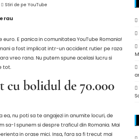
Stiri de pe YouTube
ie rau
 de euro. E panica in comunitatea YouTube Romania!
mani a fost implicat intr-un accident rutier pe raza
M
 fara vreo rana. Nu putem spune acelasi lucru si
 tot.
a
nt cu bolidul de 70.000
S
ea, nu poti sa te angajezi in anumite locuri, de
em sa-l spunem si despre traficul din Romania. Mai
rienta in orase mici. Insa, fara sa fi trecut mai