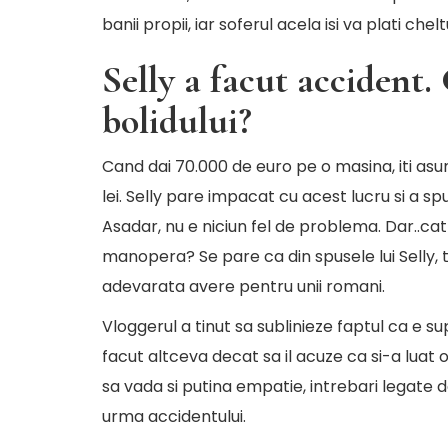
banii propii, iar soferul acela isi va plati chel
Selly a facut accident. 
bolidului?
Cand dai 70.000 de euro pe o masina, iti asum
lei. Selly pare impacat cu acest lucru si a sp
Asadar, nu e niciun fel de problema. Dar..cat
manopera? Se pare ca din spusele lui Selly, 
adevarata avere pentru unii romani.
Vloggerul a tinut sa sublinieze faptul ca e su
facut altceva decat sa il acuze ca si-a luat o
sa vada si putina empatie, intrebari legate d
urma accidentului.