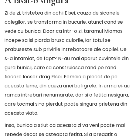
A lasat-o singura
Zi de zi, tristetea din ochii Elsei, cauza de sicanele
colegilor, se transforma in bucurie, atunci cand se
vede cu bunica. Doar ca intr-o zi, taramul Miamas
incepe sa isi piarda brusc culorile, iar totul se
prabuseste sub privirile intrebatoare ale copilei. Ce
s-a intamlat, de fapt? N-au mai aparut cuvintele din
gura bunicii, care sa construiasca rand pe rand
fiecare locsor drag Elsei. Femeia a plecat de pe
aceasta lume, din cauza unei boli grele. In urma ei, au
ramas intrebari nenumarate, dar si o fetita nesigura,
care tocmai si-a pierdut poate singura prietena din
aceasta viata.
Insa, bunica a stiut ca aceasta zi va veni poate mai
repede decat se asteapta fetita. Si a pregatit o