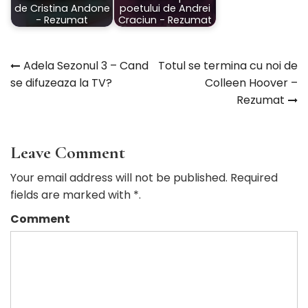
de Cristina Andone
poetului de Andrei
- Rezumat
Craciun - Rezumat
Adela Sezonul 3 – Cand
Totul se termina cu noi de
Navigare
se difuzeaza la TV?
Colleen Hoover –
Rezumat
în
articole
Leave Comment
Your email address will not be published. Required
fields are marked with *.
Comment