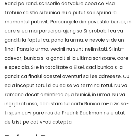
Rand pe rand, scrisorile dezvaluie ceea ce Elsa
trebuie sa stie si bunica nu a putut sa ii spuna la
momentul potrivit. Personajele din povestile bunicii, in
care si ea mai participa, ajung sa Si probabil ca va
ganditi la faptul ca, pana la urma, e nevoie si de un
final. Pana la urma, vecinii nu sunt nelimitati. Si intr-
adevar, bunica s-a gandit si la ultima scrisoare, care
e speciala. Si e in totalitate a Elsei, caci bunica s-a
gandit ca finalul acestei aventuri sa i se adreseze. Cu
ea a inceput totul si cu ea se va termina totul. Nu va
ramane decat amintirea ei, a bunicii, in urma. Nu va
ingrijorati insa, caci sfarsitul cartii Bunica mi-a zis sa-
ti spun ca-i pare rau de Fredrik Backman nu e atat
de trist pe cat v-ati astepta.