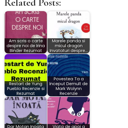
Related Posts:
Am scris o carte
Marele panda si
despre noi de Irina
micul dragon
Binder Rezumat
Invataturi despre…
Povestea Ta a
Restart de Yung
Inceput Demult de
Pueblo Recenzie si
Mark Wolynn
Rezumat
Recenzie
Dar Motan Inoata
Viata de apoi a