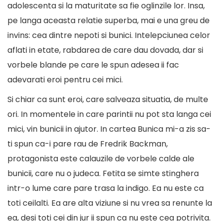
adolescenta si la maturitate sa fie oglinzile lor. Insa,
pe langa aceasta relatie superba, mai e una greu de
invins: cea dintre nepoti si bunici. Intelepciunea celor
aflati in etate, rabdarea de care dau dovada, dar si
vorbele blande pe care le spun adesea ii fac
adevarati eroi pentru cei mici.
Si chiar ca sunt eroi, care salveaza situatia, de multe
ori. In momentele in care parintii nu pot sta langa cei
mici, vin bunicii in ajutor. In cartea Bunica mi-a zis sa-
ti spun ca-i pare rau de Fredrik Backman,
protagonista este calauzile de vorbele calde ale
bunicii, care nu o judeca. Fetita se simte stinghera
intr-o lume care pare trasa la indigo. Ea nu este ca
toti ceilalti. Ea are alta viziune si nu vrea sa renunte la
ea, desi toti cei din jur ii spun ca nu este cea potrivita.