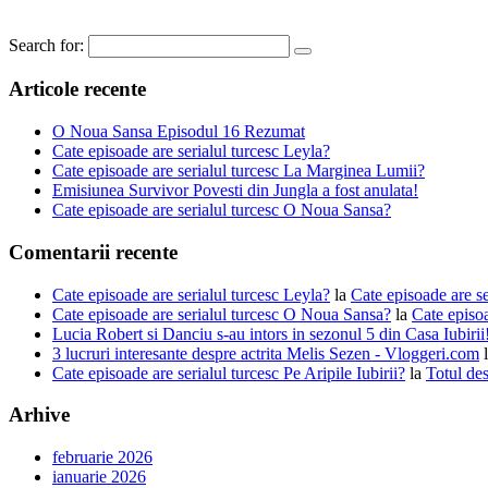
Search for:
Articole recente
O Noua Sansa Episodul 16 Rezumat
Cate episoade are serialul turcesc Leyla?
Cate episoade are serialul turcesc La Marginea Lumii?
Emisiunea Survivor Povesti din Jungla a fost anulata!
Cate episoade are serialul turcesc O Noua Sansa?
Comentarii recente
Cate episoade are serialul turcesc Leyla?
la
Cate episoade are s
Cate episoade are serialul turcesc O Noua Sansa?
la
Cate episoa
Lucia Robert si Danciu s-au intors in sezonul 5 din Casa Iubiri
3 lucruri interesante despre actrita Melis Sezen - Vloggeri.com
Cate episoade are serialul turcesc Pe Aripile Iubirii?
la
Totul des
Arhive
februarie 2026
ianuarie 2026