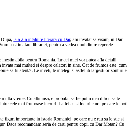
a. Dupa,
la a 2-a intalnire literara cu Dar
, am invatat sa visam, in Dar
 Vom pasi in afara librariei, pentru a vedea unul dintre reperele
e inestimabila pentru Romania. Iar cei mici vor putea afla detalii
tea invata mai multed si despre calatori in sine. Cat de frumos este, cum
ie sa fii atent/a. Le inveti, le intelegi si astfel iti largesti orizonturile
 multa vreme. Cu altii insa, e probabil sa fie putin mai dificil sa te
ntre cele mai frumoase lucruri. La fel ca si locurile noi pe care le poti
te figuri importante in istoria Romaniei, pe care nu e rau sa le stie si
esigur. Daca recomandam seria de carti pentru copii cu Dar Motan? Cu