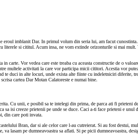
de eroul imblanit Dar. In primul volum din seria lui, am facut cunostint
u literele si cititul. Acum insa, ne vom extinde orizonturile si mai mult.
ta in carte. Vor vedea care este treaba cu aceasta constructie de o valoar
ntre multele activitati la care vor participa micii cititori. Acestia vor pu
 duci in alte locuri, unde exista alte fiinte cu indeletniciri diferite, trebu
st scrisa cartea Dar Motan Calatoreste e numai bine.
ta. Cu unii, e posibil sa te intelegi din prima, de parca ati fi prieteni de
 sa isi creeze prietenii pe unde se duce. Caci a-ti face prieteni e unul di
oi, din care poti invata.
astelului Bran, dar si ale celor care l-au cutreierat. Si au fost destui, mul
carte, va lasam pe dumneavoastra sa aflati. Si pe picii dumneavoastra, d