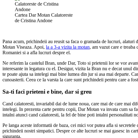
Cartea Dar Motan Calatoreste
de Cristina Andone
Pana acum, prichindeii au reusit sa faca o gramada de lucruri, alaturi 
Motan Viseaza. Apoi,
la a 3-a vizita la motan
, am vazut care e treaba c
Romaniei si a afla lucruri despre el.
Ne referim la castelul Bran, unde Dar, Toto si prietenii lor se vor avan
interesante in legatura cu el. Desigur, vizita la Bran nu e decat unul di
te poate ajuta sa intelegi mai bine lumea din jur si asa mai departe. Cand te
cunoasterii. Ceea ce la varsta la care sunt prichindeii pentru care a fo
Sa-ti faci prieteni e bine, dar si greu
Cand calatoresti, invariabil dai de lume noua, care mai de care mai diferi
intelegi. In prezenta carte pentru copii, Dar Motan va invata cum sa faca
intalni atunci cand calatoresti, la fel de bine poti intalni personalitati n
Pe langa aceste informatii de baza, cei mici vor putea afla si secretele c
prichindeii nostri simpatici. Despre ce alte lucruri se mai gasesc in 
siguranta.