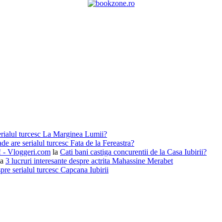
erialul turcesc La Marginea Lumii?
de are serialul turcesc Fata de la Fereastra?
i! - Vloggeri.com
la
Cati bani castiga concurentii de la Casa Iubirii?
la
3 lucruri interesante despre actrita Mahassine Merabet
pre serialul turcesc Capcana Iubirii