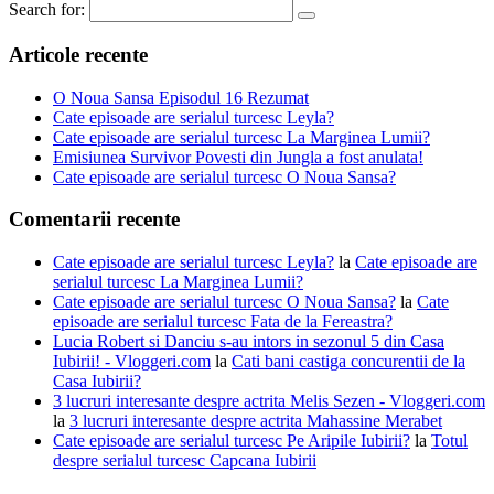
Search for:
Articole recente
O Noua Sansa Episodul 16 Rezumat
Cate episoade are serialul turcesc Leyla?
Cate episoade are serialul turcesc La Marginea Lumii?
Emisiunea Survivor Povesti din Jungla a fost anulata!
Cate episoade are serialul turcesc O Noua Sansa?
Comentarii recente
Cate episoade are serialul turcesc Leyla?
la
Cate episoade are
serialul turcesc La Marginea Lumii?
Cate episoade are serialul turcesc O Noua Sansa?
la
Cate
episoade are serialul turcesc Fata de la Fereastra?
Lucia Robert si Danciu s-au intors in sezonul 5 din Casa
Iubirii! - Vloggeri.com
la
Cati bani castiga concurentii de la
Casa Iubirii?
3 lucruri interesante despre actrita Melis Sezen - Vloggeri.com
la
3 lucruri interesante despre actrita Mahassine Merabet
Cate episoade are serialul turcesc Pe Aripile Iubirii?
la
Totul
despre serialul turcesc Capcana Iubirii