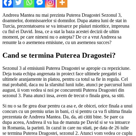
Andreea Mantea nu mai prezinta Puterea Dragostei Sezonul 3,
doamnelor, domnisoarelor si domnilor. Dupa atatea luni de stat in
Turcia, prezentatoarea se va intoarce pe plaiuri mioritice, impreuna
cu fiul ei David. Insa, ce a stat la baza acestei decizii de ultim
moment, pe care nimeni nu o astepta? De ce a vrut Andreea sa
renunte la o asemenea emisiune, cu un asemenea succes?
Cand se termina Puterea Dragostei?
Sezonul 3 al emisiunii Puterea Dragostei se apropie cu repeziciune.
Deja toata echipa angrenata in proiect face ultimele pregatiri si
ultimele aranjamente in platou, pentru ca totul sa fie in regula. Cel
mai probabil, daca nu la sfarsitul lunii iulie, atunci pe parcursul lunii
august, ii vom vedea si noi pe concurentii Puterea Dragostei din
sezonul 3. Pana atunci insa, avem de trecut o finala grea, sa stiti.
Si nu o sa fie grea doar pentru ca asa e, de obicei, orice finala a unui
concurs cu un premiu urias in bani, ci si pentru ca va fi ultima finala
prezentata de Andreea Mantea. Da, da, ati cititi bine. Se pare ca
dupa aceea, Andreea il va lua de manuta pe David si se va intoarce
in Romania, la parinti. In cazul in care nu stiati, pe data de 26 iulie
se termina Puterea Dragostei, sezonul 2. Atunci vom vedea ce cuplu