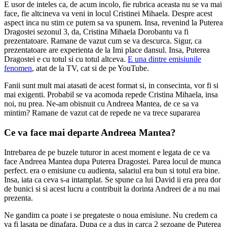
E usor de inteles ca, de acum incolo, fie rubrica aceasta nu se va mai
face, fie altcineva va veni in locul Cristinei Mihaela. Despre acest
aspect inca nu stim ce putem sa va spunem. Insa, revenind la Puterea
Dragostei sezonul 3, da, Cristina Mihaela Dorobantu va fi
prezentatoare. Ramane de vazut cum se va descurca. Sigur, ca
prezentatoare are experienta de la Imi place dansul. Insa, Puterea
Dragostei e cu totul si cu totul altceva.
E una dintre emisiunile
fenomen
, atat de la TV, cat si de pe YouTube.
Fanii sunt mult mai atasati de acest format si, in consecinta, vor fi si
mai exigenti. Probabil se va acomoda repede Cristina Mihaela, insa
noi, nu prea. Ne-am obisnuit cu Andreea Mantea, de ce sa va
mintim? Ramane de vazut cat de repede ne va trece supararea
Ce va face mai departe Andreea Mantea?
Intrebarea de pe buzele tuturor in acest moment e legata de ce va
face Andreea Mantea dupa Puterea Dragostei. Parea locul de munca
perfect. era o emisiune cu audienta, salariul era bun si totul era bine.
Insa, iata ca ceva s-a intamplat. Se spune ca lui David ii era prea dor
de bunici si si acest lucru a contribuit la dorinta Andreei de a nu mai
prezenta.
Ne gandim ca poate i se pregateste o noua emisiune. Nu credem ca
va fi lasata pe dinafara. Dupa ce a dus in carca 2 sezoane de Puterea