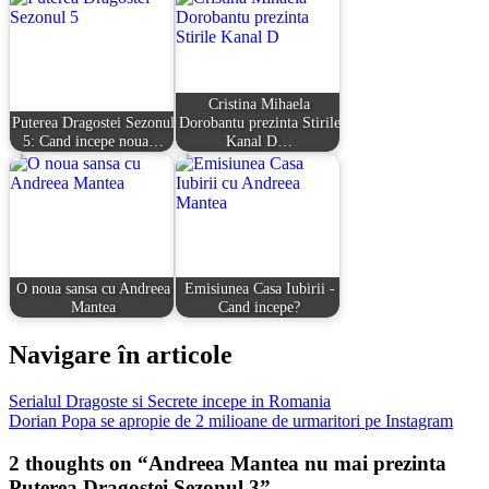
Cristina Mihaela
Puterea Dragostei Sezonul
Dorobantu prezinta Stirile
5: Cand incepe noua…
Kanal D…
O noua sansa cu Andreea
Emisiunea Casa Iubirii -
Mantea
Cand incepe?
Navigare în articole
Serialul Dragoste si Secrete incepe in Romania
Dorian Popa se apropie de 2 milioane de urmaritori pe Instagram
2 thoughts on “
Andreea Mantea nu mai prezinta
Puterea Dragostei Sezonul 3
”