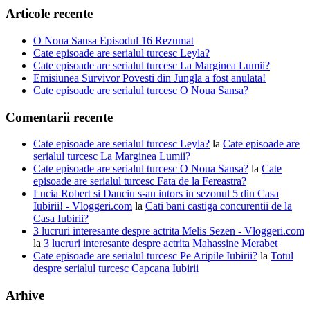
Articole recente
O Noua Sansa Episodul 16 Rezumat
Cate episoade are serialul turcesc Leyla?
Cate episoade are serialul turcesc La Marginea Lumii?
Emisiunea Survivor Povesti din Jungla a fost anulata!
Cate episoade are serialul turcesc O Noua Sansa?
Comentarii recente
Cate episoade are serialul turcesc Leyla?
la
Cate episoade are
serialul turcesc La Marginea Lumii?
Cate episoade are serialul turcesc O Noua Sansa?
la
Cate
episoade are serialul turcesc Fata de la Fereastra?
Lucia Robert si Danciu s-au intors in sezonul 5 din Casa
Iubirii! - Vloggeri.com
la
Cati bani castiga concurentii de la
Casa Iubirii?
3 lucruri interesante despre actrita Melis Sezen - Vloggeri.com
la
3 lucruri interesante despre actrita Mahassine Merabet
Cate episoade are serialul turcesc Pe Aripile Iubirii?
la
Totul
despre serialul turcesc Capcana Iubirii
Arhive