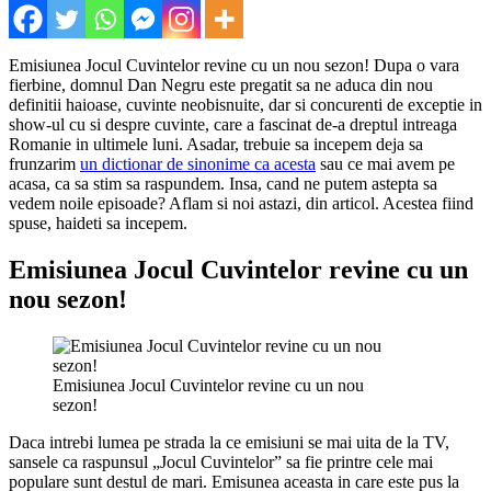
Emisiunea Jocul Cuvintelor revine cu un nou sezon! Dupa o vara
fierbine, domnul Dan Negru este pregatit sa ne aduca din nou
definitii haioase, cuvinte neobisnuite, dar si concurenti de exceptie in
show-ul cu si despre cuvinte, care a fascinat de-a dreptul intreaga
Romanie in ultimele luni. Asadar, trebuie sa incepem deja sa
frunzarim
un dictionar de sinonime ca acesta
sau ce mai avem pe
acasa, ca sa stim sa raspundem. Insa, cand ne putem astepta sa
vedem noile episoade? Aflam si noi astazi, din articol. Acestea fiind
spuse, haideti sa incepem.
Emisiunea Jocul Cuvintelor revine cu un
nou sezon!
Emisiunea Jocul Cuvintelor revine cu un nou
sezon!
Daca intrebi lumea pe strada la ce emisiuni se mai uita de la TV,
sansele ca raspunsul „Jocul Cuvintelor” sa fie printre cele mai
populare sunt destul de mari. Emisunea aceasta in care este pus la