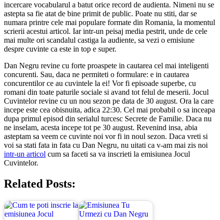
incercare vocabularul a batut orice record de audienta. Nimeni nu se
astepta sa fie atat de bine primit de public. Poate nu stiti, dar se
numara printre cele mai populare formate din Romania, la momentul
scrierii acestui articol. Iar intr-un peisaj media pestrit, unde de cele
mai multe ori scandalul castiga la audiente, sa vezi o emisiune
despre cuvinte ca este in top e super.
Dan Negru revine cu forte proaspete in cautarea cel mai inteligenti
concurenti. Sau, daca ne permiteti o formulare: e in cautarea
concurentilor ce au cuvintele la ei! Vor fi episoade superbe, cu
romani din toate paturile sociale si avand tot felul de meserii. Jocul
Cuvintelor revine cu un nou sezon pe data de 30 august. Ora la care
incepe este cea obisnuita, adica 22:30. Cel mai probabil o sa inceapa
dupa primul episod din serialul turcesc Secrete de Familie. Daca nu
ne inselam, acesta incepe tot pe 30 august. Revenind insa, abia
asteptam sa veem ce cuvinte noi vor fi in noul sezon. Daca vreti si
voi sa stati fata in fata cu Dan Negru, nu uitati ca v-am mai zis noi
intr-un articol
cum sa faceti sa va inscrieti la emisiunea Jocul
Cuvintelor.
Related Posts: