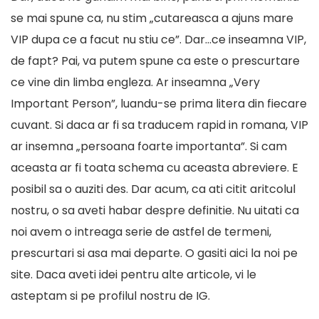
se mai spune ca, nu stim „cutareasca a ajuns mare
VIP dupa ce a facut nu stiu ce”. Dar…ce inseamna VIP,
de fapt? Pai, va putem spune ca este o prescurtare
ce vine din limba engleza. Ar inseamna „Very
Important Person”, luandu-se prima litera din fiecare
cuvant. Si daca ar fi sa traducem rapid in romana, VIP
ar insemna „persoana foarte importanta”. Si cam
aceasta ar fi toata schema cu aceasta abreviere. E
posibil sa o auziti des. Dar acum, ca ati citit aritcolul
nostru, o sa aveti habar despre definitie. Nu uitati ca
noi avem o intreaga serie de astfel de termeni,
prescurtari si asa mai departe. O gasiti aici la noi pe
site. Daca aveti idei pentru alte articole, vi le
asteptam si pe
profilul nostru de IG
.