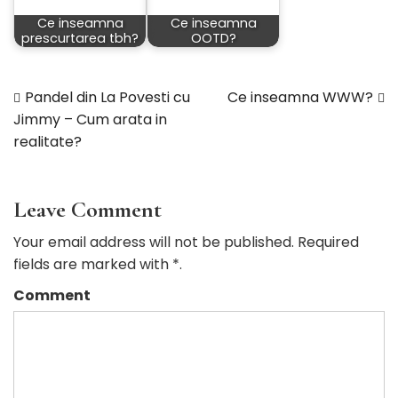
Ce inseamna
Ce inseamna
prescurtarea tbh?
OOTD?
Pandel din La Povesti cu
Ce inseamna WWW?
Navigare
Jimmy – Cum arata in
realitate?
în
articole
Leave Comment
Your email address will not be published. Required
fields are marked with *.
Comment