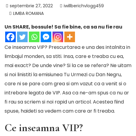
septembrie 27, 2022
iwillberichvlogg459
LIMBA ROMANA
Un SHARE, bossule! Sa fie bine, ca sa nu fie rau
Ce inseamna VIP? Prescurtarea e una des intalnita in
limbajul monden, sa stiti. Insa, care e treaba cu ea,
mai exact? De unde vine? Si la ce se refera? Ne uitam
si noi linistiti la emisiunea Tu Urmezi cu Dan Negru,
care ni se pare cam grea
si am vazut ca a venit si o
intrebare legata de VIP. Asa ca ne-am spus ca nu ar
fi rau sa scriem si noi rapid un articol. Acestea fiind
spuse, haideti sa vedem cam care ar fi treaba.
Ce inseamna VIP?