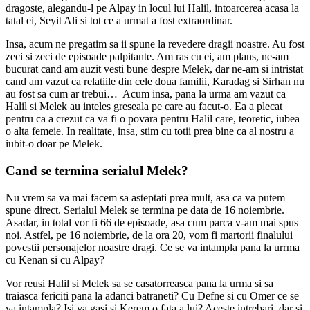
dragoste, alegandu-l pe Alpay in locul lui Halil, intoarcerea acasa la
tatal ei, Seyit Ali si tot ce a urmat a fost extraordinar.
Insa, acum ne pregatim sa ii spune la revedere dragii noastre. Au fost
zeci si zeci de episoade palpitante. Am ras cu ei, am plans, ne-am
bucurat cand am auzit vesti bune despre Melek, dar ne-am si intristat
cand am vazut ca relatiile din cele doua familii, Karadag si Sirhan nu
au fost sa cum ar trebui… Acum insa, pana la urma am vazut ca
Halil si Melek au inteles greseala pe care au facut-o. Ea a plecat
pentru ca a crezut ca va fi o povara pentru Halil care, teoretic, iubea
o alta femeie. In realitate, insa, stim cu totii prea bine ca al nostru a
iubit-o doar pe Melek.
Cand se termina serialul Melek?
Nu vrem sa va mai facem sa asteptati prea mult, asa ca va putem
spune direct. Serialul Melek se termina pe data de 16 noiembrie.
Asadar, in total vor fi 66 de episoade, asa cum parca v-am mai spus
noi. Astfel, pe 16 noiembrie, de la ora 20, vom fi martorii finalului
povestii personajelor noastre dragi. Ce se va intampla pana la urrma
cu Kenan si cu Alpay?
Vor reusi Halil si Melek sa se casatorreasca pana la urma si sa
traiasca fericiti pana la adanci batraneti? Cu Defne si cu Omer ce se
va intampla? Isi va gasi si Kerem o fata a lui? Aceste intrebari, dar si