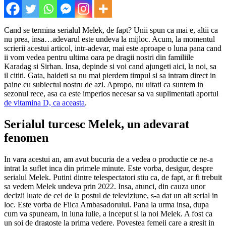
Cand se termina serialul Melek, de fapt? Unii spun ca mai e, altii ca
nu prea, insa…adevarul este undeva la mijloc. Acum, la momentul
scrierii acestui articol, intr-adevar, mai este aproape o luna pana cand
ii vom vedea pentru ultima oara pe dragii nostri din familiile
Karadag si Sirhan. Insa, depinde si voi cand ajungeti aici, la noi, sa
il cititi. Gata, haideti sa nu mai pierdem timpul si sa intram direct in
paine cu subiectul nostru de azi. Apropo, nu uitati ca suntem in
sezonul rece, asa ca este imperios necesar sa va suplimentati aportul
de vitamina D, ca aceasta
.
Serialul turcesc Melek, un adevarat
fenomen
In vara acestui an, am avut bucuria de a vedea o productie ce ne-a
intrat la suflet inca din primele minute. Este vorba, desigur, despre
serialul Melek. Putini dintre telespectatori stiu ca, de fapt, ar fi trebuit
sa vedem Melek undeva prin 2022. Insa, atunci, din cauza unor
decizii luate de cei de la postul de televiziune, s-a dat un alt serial in
loc. Este vorba de Fiica Ambasadorului. Pana la urma insa, dupa
cum va spuneam, in luna iulie, a inceput si la noi Melek. A fost ca
un soi de dragoste la prima vedere. Povestea femeii care a gresit in