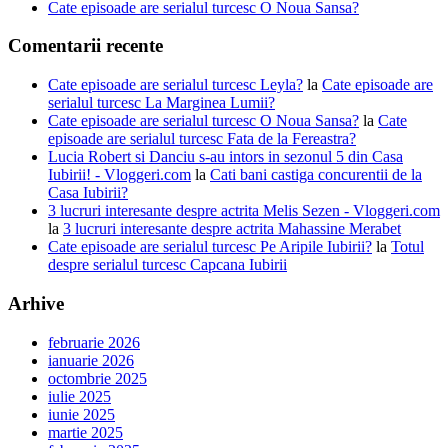
Cate episoade are serialul turcesc O Noua Sansa?
Comentarii recente
Cate episoade are serialul turcesc Leyla?
la
Cate episoade are
serialul turcesc La Marginea Lumii?
Cate episoade are serialul turcesc O Noua Sansa?
la
Cate
episoade are serialul turcesc Fata de la Fereastra?
Lucia Robert si Danciu s-au intors in sezonul 5 din Casa
Iubirii! - Vloggeri.com
la
Cati bani castiga concurentii de la
Casa Iubirii?
3 lucruri interesante despre actrita Melis Sezen - Vloggeri.com
la
3 lucruri interesante despre actrita Mahassine Merabet
Cate episoade are serialul turcesc Pe Aripile Iubirii?
la
Totul
despre serialul turcesc Capcana Iubirii
Arhive
februarie 2026
ianuarie 2026
octombrie 2025
iulie 2025
iunie 2025
martie 2025