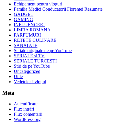
Echipament pentru vloguri
Familia Medici Conducatorii Florentei Rezumate
GADGET
GAMING
INFLUENCERI
LIMBA ROMANA
PARFUMURI
RETETE CULINARE
SANATATE
Seriale originale de pe YouTube
SERIALE si TV
SERIALE TURCESTI
Stiri de pe YouTube
Uncategorized
Utile
Vedetele si vlogul
Meta
Autentificare
Flux intrări
Flux comentarii
WordPress.org