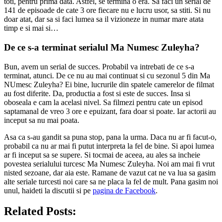
toti, pentru prima data. Astfel, se termina o era. Sa faci un serial de
141 de episoade de cate 3 ore fiecare nu e lucru usor, sa stiti. Si nu
doar atat, dar sa si faci lumea sa il vizioneze in numar mare atata
timp e si mai si…
De ce s-a terminat serialul Ma Numesc Zuleyha?
Bun, avem un serial de succes. Probabil va intrebati de ce s-a
terminat, atunci. De ce nu au mai continuat si cu sezonul 5 din Ma
NUmesc Zuleyha? Ei bine, lucrurile din spatele camerelor de filmat
au fost diferite. Da, productia a fost si este de succes. Insa si
oboseala e cam la acelasi nivel. Sa filmezi pentru cate un episod
saptamanal de vreo 3 ore e epuizant, fara doar si poate. Iar actorii au
inceput sa nu mai poata.
Asa ca s-au gandit sa puna stop, pana la urma. Daca nu ar fi facut-o,
probabil ca nu ar mai fi putut interpreta la fel de bine. Si apoi lumea
ar fi inceput sa se supere. Si tocmai de aceea, au ales sa incheie
povestea serialului turcesc Ma Numesc Zuleyha. Noi am mai fi vrut
nisted sezoane, dar aia este. Ramane de vazut cat ne va lua sa gasim
alte seriale turcesti noi care sa ne placa la fel de mult. Pana gasim noi
unul, haideti la discutii si pe
pagina de Facebook
.
Related Posts: