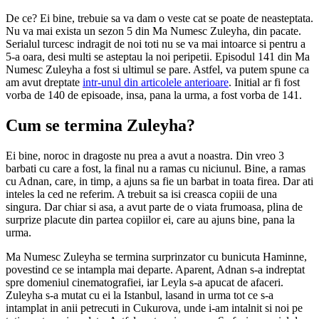
De ce? Ei bine, trebuie sa va dam o veste cat se poate de neasteptata.
Nu va mai exista un sezon 5 din Ma Numesc Zuleyha, din pacate.
Serialul turcesc indragit de noi toti nu se va mai intoarce si pentru a
5-a oara, desi multi se asteptau la noi peripetii. Episodul 141 din Ma
Numesc Zuleyha a fost si ultimul se pare. Astfel, va putem spune ca
am avut dreptate
intr-unul din articolele anterioare
. Initial ar fi fost
vorba de 140 de episoade, insa, pana la urma, a fost vorba de 141.
Cum se termina Zuleyha?
Ei bine, noroc in dragoste nu prea a avut a noastra. Din vreo 3
barbati cu care a fost, la final nu a ramas cu niciunul. Bine, a ramas
cu Adnan, care, in timp, a ajuns sa fie un barbat in toata firea. Dar ati
inteles la ced ne referim. A trebuit sa isi creasca copiii de una
singura. Dar chiar si asa, a avut parte de o viata frumoasa, plina de
surprize placute din partea copiilor ei, care au ajuns bine, pana la
urma.
Ma Numesc Zuleyha se termina surprinzator cu bunicuta Haminne,
povestind ce se intampla mai departe. Aparent, Adnan s-a indreptat
spre domeniul cinematografiei, iar Leyla s-a apucat de afaceri.
Zuleyha s-a mutat cu ei la Istanbul, lasand in urma tot ce s-a
intamplat in anii petrecuti in Cukurova, unde i-am intalnit si noi pe