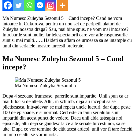
Ma Numesc Zuleyha Sezonul 5 – Cand incepe? Cand ne vom
intoarce in Cukurova, pentru un nou set de peripetii alaturi de
Zuleyha noastra draga? Sau, mai bine spus, ne vom mai intoarce?
Intrebarile sunt multe, iar telespectatorii care vor afle raspunsurile
sunt si mai multi……Haideti sa aflam ce urmeaza sa se intample cu
unul din serialele noastre turcesti preferate.
Ma Numesc Zuleyha Sezonul 5 – Cand
incepe?
Ma Numesc Zuleyha Sezonul 5
Dupa 4 sezoane frumoase, parerile sunt impartite. Unii spun ca ar
mai fi loc si de altele. Altii, in schimb, deja au inceput sa se
plictiseasca. Intr-adevar, se mai repeta unele lucruri, dar dupa peste
100 de episoade, e si normal. Cert este ca fanii serialului sunt
impartiti din acest punct de vedere. Daca unii abia asteapta noi
episoade, altii deja se gandesc la ce alte seriale turcesti noi, sa se
uite. Dupa ce vor termina de citit acest articol, unii vor fi tare fericiti,
in timp ce altii se vor intrista.1