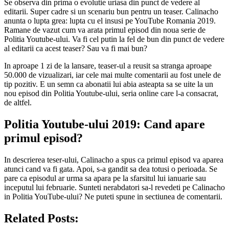
Se observa din prima o evolutie uriasa din punct de vedere al
editarii. Super cadre si un scenariu bun pentru un teaser. Calinacho
anunta o lupta grea: lupta cu el insusi pe YouTube Romania 2019.
Ramane de vazut cum va arata primul episod din noua serie de
Politia Youtube-ului. Va fi cel putin la fel de bun din punct de vedere
al editarii ca acest teaser? Sau va fi mai bun?
In aproape 1 zi de la lansare, teaser-ul a reusit sa stranga aproape
50.000 de vizualizari, iar cele mai multe comentarii au fost unele de
tip pozitiv. E un semn ca abonatii lui abia asteapta sa se uite la un
nou episod din Politia Youtube-ului, seria online care l-a consacrat,
de altfel.
Politia Youtube-ului 2019: Cand apare
primul episod?
In descrierea teser-ului, Calinacho a spus ca primul episod va aparea
atunci cand va fi gata. Apoi, s-a gandit sa dea totusi o perioada. Se
pare ca episodul ar urma sa apara pe la sfarsitul lui ianuarie sau
inceputul lui februarie. Sunteti nerabdatori sa-l revedeti pe Calinacho
in Politia YouTube-ului? Ne puteti spune in sectiunea de comentarii.
Related Posts: