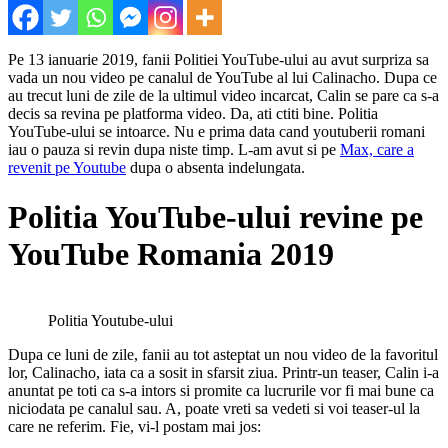
Pe 13 ianuarie 2019, fanii Politiei YouTube-ului au avut surpriza sa
vada un nou video pe canalul de YouTube al lui Calinacho. Dupa ce
au trecut luni de zile de la ultimul video incarcat, Calin se pare ca s-a
decis sa revina pe platforma video. Da, ati ctiti bine. Politia
YouTube-ului se intoarce. Nu e prima data cand youtuberii romani
iau o pauza si revin dupa niste timp. L-am avut si pe
Max, care a
revenit pe Youtube
dupa o absenta indelungata.
Politia YouTube-ului revine pe
YouTube Romania 2019
Politia Youtube-ului
Dupa ce luni de zile, fanii au tot asteptat un nou video de la favoritul
lor, Calinacho, iata ca a sosit in sfarsit ziua. Printr-un teaser, Calin i-a
anuntat pe toti ca s-a intors si promite ca lucrurile vor fi mai bune ca
niciodata pe canalul sau. A, poate vreti sa vedeti si voi teaser-ul la
care ne referim. Fie, vi-l postam mai jos: