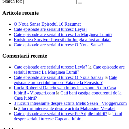
Search for:
Articole recente
O Noua Sansa Episodul 16 Rezumat
Cate episoade are serialul turcesc Leyla?
Cate episoade are serialul turcesc La Marginea Lumii?
Emisiunea Survivor Povesti din Jungla a fost anulata!
Cate episoade are serialul turcesc O Noua Sansa?
Comentarii recente
Cate episoade are serialul turcesc Leyla?
la
Cate episoade are
serialul turcesc La Marginea Lumii?
Cate episoade are serialul turcesc O Noua Sansa?
la
Cate
episoade are serialul turcesc Fata de la Fereastra?
Lucia Robert si Danciu s-au intors in sezonul 5 din Casa
Iubirii! - Vloggeri.com
la
Cati bani castiga concurentii de la
Casa Iubirii?
3 lucruri interesante despre actrita Melis Sezen - Vloggeri.com
la
3 lucruri interesante despre actrita Mahassine Merabet
Cate episoade are serialul turcesc Pe Aripile Iubirii?
la
Totul
despre serialul turcesc Capcana Iubirii