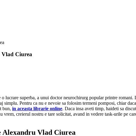
rea
u Vlad Ciurea
 o lucrare superba, a unui doctor neurochirurg popular printre romani. D
mbaj simplu. Pentru ca nu e nevoie sa folosim termeni pomposi, chiar da
et bun,
in aceasta librarie online
. Daca insa aveti timp, haideti sa disc
 nu vrem, creierul nostru e tare solicitat, avand in vedere task-urile pe c
de Alexandru Vlad Ciurea