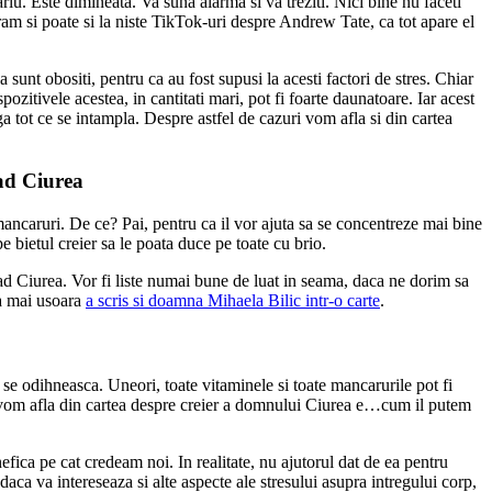
iu. Este dimineata. Va suna alarma si va treziti. Nici bine nu faceti
agram si poate si la niste TikTok-uri despre Andrew Tate, ca tot apare el
a sunt obositi, pentru ca au fost supusi la acesti factori de stres. Chiar
itivele acestea, in cantitati mari, pot fi foarte daunatoare. Iar acest
ga tot ce se intampla. Despre astfel de cazuri vom afla si din cartea
lad Ciurea
 mancaruri. De ce? Pai, pentru ca il vor ajuta sa se concentreze mai bine
pe bietul creier sa le poata duce pe toate cu brio.
ad Ciurea. Vor fi liste numai bune de luat in seama, daca ne dorim sa
ta mai usoara
a scris si doamna Mihaela Bilic intr-o carte
.
 se odihneasca. Uneori, toate vitaminele si toate mancarurile pot fi
il vom afla din cartea despre creier a domnului Ciurea e…cum il putem
efica pe cat credeam noi. In realitate, nu ajutorul dat de ea pentru
daca va intereseaza si alte aspecte ale stresului asupra intregului corp,