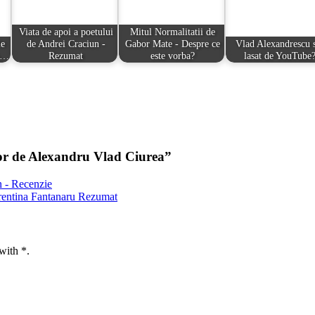
Viata de apoi a poetului
Mitul Normalitatii de
le
de Andrei Craciun -
Gabor Mate - Despre ce
Vlad Alexandrescu 
ca…
Rezumat
este vorba?
lasat de YouTube
uror de Alexandru Vlad Ciurea
”
n - Recenzie
orentina Fantanaru Rezumat
with *.