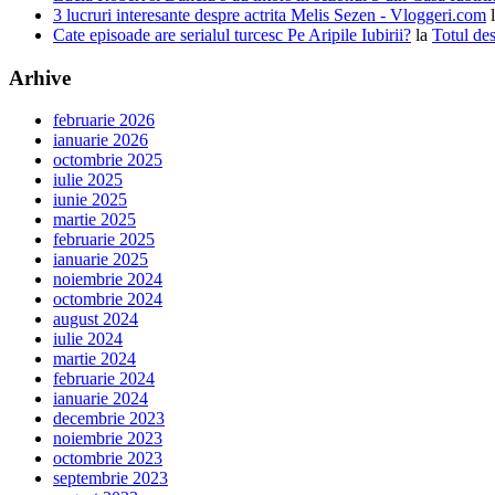
3 lucruri interesante despre actrita Melis Sezen - Vloggeri.com
Cate episoade are serialul turcesc Pe Aripile Iubirii?
la
Totul des
Arhive
februarie 2026
ianuarie 2026
octombrie 2025
iulie 2025
iunie 2025
martie 2025
februarie 2025
ianuarie 2025
noiembrie 2024
octombrie 2024
august 2024
iulie 2024
martie 2024
februarie 2024
ianuarie 2024
decembrie 2023
noiembrie 2023
octombrie 2023
septembrie 2023