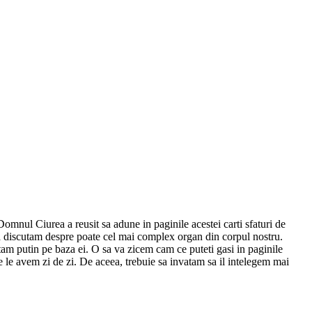
omnul Ciurea a reusit sa adune in paginile acestei carti sfaturi de
ca discutam despre poate cel mai complex organ din corpul nostru.
utam putin pe baza ei. O sa va zicem cam ce puteti gasi in paginile
are le avem zi de zi. De aceea, trebuie sa invatam sa il intelegem mai