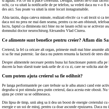
si agitati. Fix ce nu ii place creierului. Desigur, uneori ne-o mai fac
ochi, ca va uitati la notificarile de pe telefon, sa vedeti daca nu v-o fi
des aici. Sau poate va uitati la niste locuri instagramabile.
Abia tarziu, dupa cateva minute, realizati efectiv ca v-ati trezit si ca tr
daca noi nu prea ne mai dam seama, pentru ca ne-am obisnuit, telefoanel
lucru, faptul ca dimineata nici bine nu ne lasam ochii sa se activeze asa
domnului doctor neurochirurg Alexandru Vlad Ciurea.
Ce alimente sunt benefice pentru creier? Aflam din Sa
Creierul, la fel ca oricare alt organ, primeste mult mai bine anumite al
si sa fie mai puternic. Iar daca nu putem renunta la factorii de stres din
Despre alimentele necesare pentru buna lui functionare putem afla pe l
ducem la bun sfarsit toate task-urile de zi cu zi, care ne solicita atat
Cum putem ajuta creierul sa fie odihnit?
Pe langa performantele pe care trebuie sa le aiba atunci cand este activ
degeaba si pot stimula prea putin creierul, daca acesta este obosit. 
ajuta pe creier sa se odihneasca.
Din lipsa de timp, unii aleg sa ii dea un boost de energie creierului cu
energie e un soi de miraj, pentru ca doar ascunde epuizarea. Daca nu inte