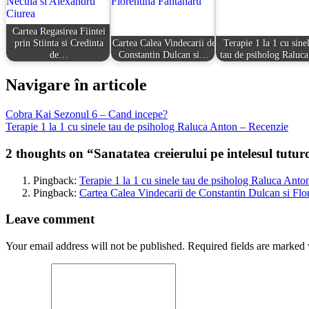
Cartea Regasirea Fiintei
prin Stiinta si Credinta
Cartea Calea Vindecarii de
Terapie 1 la 1 cu sine
de…
Constantin Dulcan si…
tau de psiholog Ralu
Navigare în articole
Cobra Kai Sezonul 6 – Cand incepe?
Terapie 1 la 1 cu sinele tau de psiholog Raluca Anton – Recenzie
2 thoughts on “
Sanatatea creierului pe intelesul tut
Pingback:
Terapie 1 la 1 cu sinele tau de psiholog Raluca Anto
Pingback:
Cartea Calea Vindecarii de Constantin Dulcan si Fl
Leave comment
Your email address will not be published. Required fields are marked 