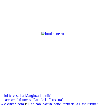
erialul turcesc La Marginea Lumii?
de are serialul turcesc Fata de la Fereastra?
i! - Vloggeri.com
la
Cati bani castiga concurentii de la Casa Iubirii?