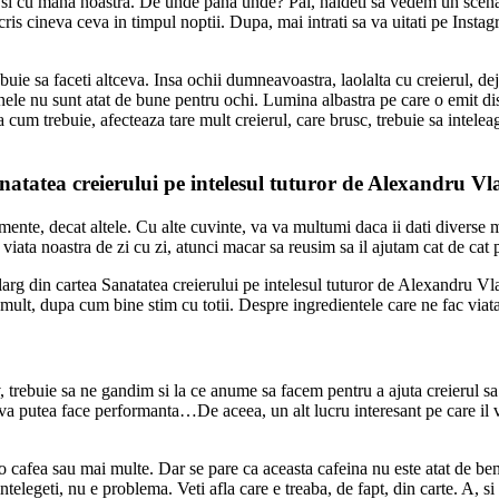
em si cu mana noastra. De unde pana unde? Pai, haideti sa vedem un scenar
 scris cineva ceva in timpul noptii. Dupa, mai intrati sa va uitati pe Inst
ebuie sa faceti altceva. Insa ochii dumneavoastra, laolalta cu creierul, dej
e nu sunt atat de bune pentru ochi. Lumina albastra pe care o emit dispoz
 cum trebuie, afecteaza tare mult creierul, care brusc, trebuie sa intelea
natatea creierului pe intelesul tuturor de Alexandru V
imente, decat altele. Cu alte cuvinte, va va multumi daca ii dati diverse
 viata noastra de zi cu zi, atunci macar sa reusim sa il ajutam cat de cat 
arg din cartea Sanatatea creierului pe intelesul tuturor de Alexandru Vl
 de mult, dupa cum bine stim cu totii. Despre ingredientele care ne fac via
, trebuie sa ne gandim si la ce anume sa facem pentru a ajuta creierul sa
Nu va putea face performanta…De aceea, un alt lucru interesant pe care 
 o cafea sau mai multe. Dar se pare ca aceasta cafeina nu este atat de ben
legeti, nu e problema. Veti afla care e treaba, de fapt, din carte. A, si 