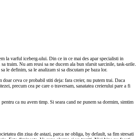
em la varful iceberg-ului. Din ce in ce mai des apar specialisti in
a sa traim. Nu am reusi sa ne ducem ala bun sfarsit sarcinile, task-urile.
sa le definim, sa le analizam si sa discutam pe baza lor.
 doar ceva ce probabil stiti deja: fara creier, nu putem trai. Daca
vitezei, precum cea pe care o traversam, sanatatea creierului pare a fi
e, pentru ca nu avem timp. Si seara cand ne punem sa dormim, simtim
etatea din ziua de astazi, parca ne obliga, by default, sa fim stresati