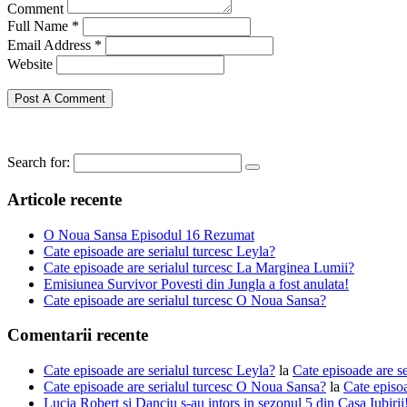
Comment
Full Name *
Email Address *
Website
Search for:
Articole recente
O Noua Sansa Episodul 16 Rezumat
Cate episoade are serialul turcesc Leyla?
Cate episoade are serialul turcesc La Marginea Lumii?
Emisiunea Survivor Povesti din Jungla a fost anulata!
Cate episoade are serialul turcesc O Noua Sansa?
Comentarii recente
Cate episoade are serialul turcesc Leyla?
la
Cate episoade are s
Cate episoade are serialul turcesc O Noua Sansa?
la
Cate episoa
Lucia Robert si Danciu s-au intors in sezonul 5 din Casa Iubiri