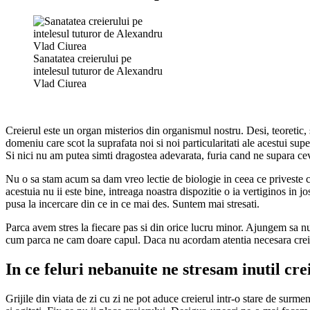
Sanatatea creierului pe
intelesul tuturor de Alexandru
Vlad Ciurea
Creierul este un organ misterios din organismul nostru. Desi, teoretic, s
domeniu care scot la suprafata noi si noi particularitati ale acestui sup
Si nici nu am putea simti dragostea adevarata, furia cand ne supara cev
Nu o sa stam acum sa dam vreo lectie de biologie in ceea ce priveste cre
acestuia nu ii este bine, intreaga noastra dispozitie o ia vertiginos in j
pusa la incercare din ce in ce mai des. Suntem mai stresati.
Parca avem stres la fiecare pas si din orice lucru minor. Ajungem sa
cum parca ne cam doare capul. Daca nu acordam atentia necesara creieru
In ce feluri nebanuite ne stresam inutil cre
Grijile din viata de zi cu zi ne pot aduce creierul intr-o stare de surm