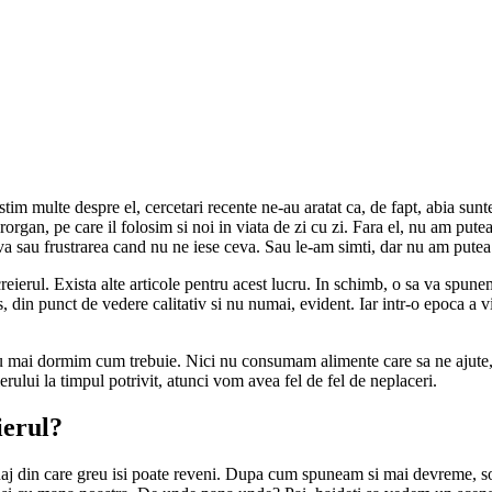
tim multe despre el, cercetari recente ne-au aratat ca, de fapt, abia sunt
erorgan, pe care il folosim si noi in viata de zi cu zi. Fara el, nu am pute
a sau frustrarea cand nu ne iese ceva. Sau le-am simti, dar nu am putea 
ierul. Exista alte articole pentru acest lucru. In schimb, o sa va spunem
os, din punct de vedere calitativ si nu numai, evident. Iar intr-o epoca a 
 nu mai dormim cum trebuie. Nici nu consumam alimente care sa ne ajut
lui la timpul potrivit, atunci vom avea fel de fel de neplaceri.
ierul?
enaj din care greu isi poate reveni. Dupa cum spuneam si mai devreme, soci