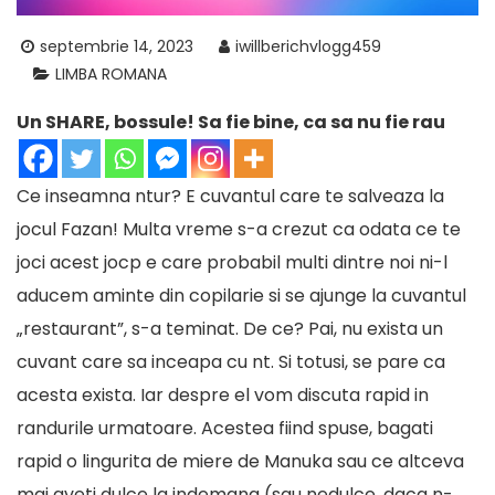
septembrie 14, 2023
iwillberichvlogg459
LIMBA ROMANA
Un SHARE, bossule! Sa fie bine, ca sa nu fie rau
Ce inseamna ntur? E cuvantul care te salveaza la
jocul Fazan! Multa vreme s-a crezut ca odata ce te
joci acest jocp e care probabil multi dintre noi ni-l
aducem aminte din copilarie si se ajunge la cuvantul
„restaurant”, s-a teminat. De ce? Pai, nu exista un
cuvant care sa inceapa cu nt. Si totusi, se pare ca
acesta exista. Iar despre el vom discuta rapid in
randurile urmatoare. Acestea fiind spuse, bagati
rapid o lingurita de
miere de Manuka
sau ce altceva
mai aveti dulce la indemana (sau nedulce, daca n-