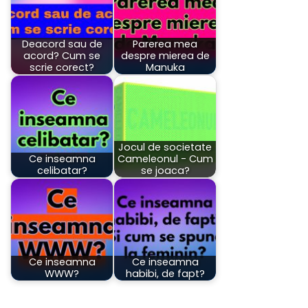
Deacord sau de
Parerea mea
acord? Cum se
despre mierea de
scrie corect?
Manuka
Jocul de societate
Ce inseamna
Cameleonul - Cum
celibatar?
se joaca?
Ce inseamna
Ce inseamna
WWW?
habibi, de fapt?