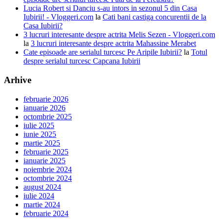
Lucia Robert si Danciu s-au intors in sezonul 5 din Casa
Iubirii! - Vloggeri.com
la
Cati bani castiga concurentii de la
Casa Iubirii?
3 lucruri interesante despre actrita Melis Sezen - Vloggeri.com
la
3 lucruri interesante despre actrita Mahassine Merabet
Cate episoade are serialul turcesc Pe Aripile Iubirii?
la
Totul
despre serialul turcesc Capcana Iubirii
Arhive
februarie 2026
ianuarie 2026
octombrie 2025
iulie 2025
iunie 2025
martie 2025
februarie 2025
ianuarie 2025
noiembrie 2024
octombrie 2024
august 2024
iulie 2024
martie 2024
februarie 2024