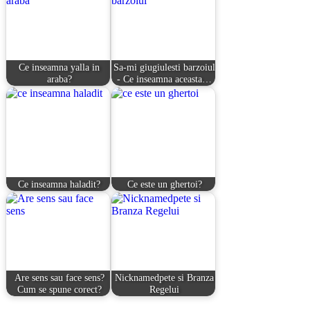
Ce inseamna yalla in
Sa-mi giugiulesti barzoiul
araba?
- Ce inseamna aceasta…
Ce inseamna haladit?
Ce este un ghertoi?
Are sens sau face sens?
Nicknamedpete si Branza
Cum se spune corect?
Regelui