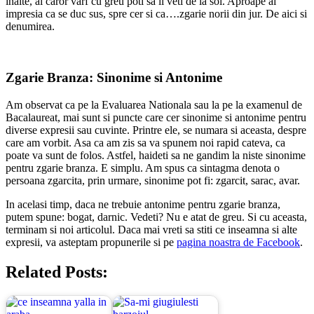
inalte, al caror varf cu greu poti sa il veti de la sol. Aproape ai
impresia ca se duc sus, spre cer si ca….zgarie norii din jur. De aici si
denumirea.
Zgarie Branza: Sinonime si Antonime
Am observat ca pe la Evaluarea Nationala sau la pe la examenul de
Bacalaureat, mai sunt si puncte care cer sinonime si antonime pentru
diverse expresii sau cuvinte. Printre ele, se numara si aceasta, despre
care am vorbit. Asa ca am zis sa va spunem noi rapid cateva, ca
poate va sunt de folos. Astfel, haideti sa ne gandim la niste sinonime
pentru zgarie branza. E simplu. Am spus ca sintagma denota o
persoana zgarcita, prin urmare, sinonime pot fi: zgarcit, sarac, avar.
In acelasi timp, daca ne trebuie antonime pentru zgarie branza,
putem spune: bogat, darnic. Vedeti? Nu e atat de greu. Si cu aceasta,
terminam si noi articolul. Daca mai vreti sa stiti ce inseamna si alte
expresii, va asteptam propunerile si pe
pagina noastra de Facebook
.
Related Posts: