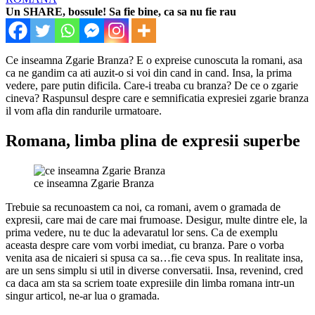
Un SHARE, bossule! Sa fie bine, ca sa nu fie rau
Ce inseamna Zgarie Branza? E o expreise cunoscuta la romani, asa
ca ne gandim ca ati auzit-o si voi din cand in cand. Insa, la prima
vedere, pare putin dificila. Care-i treaba cu branza? De ce o zgarie
cineva? Raspunsul despre care e semnificatia expresiei zgarie branza
il vom afla din randurile urmatoare.
Romana, limba plina de expresii superbe
ce inseamna Zgarie Branza
Trebuie sa recunoastem ca noi, ca romani, avem o gramada de
expresii, care mai de care mai frumoase. Desigur, multe dintre ele, la
prima vedere, nu te duc la adevaratul lor sens. Ca de exemplu
aceasta despre care vom vorbi imediat, cu branza. Pare o vorba
venita asa de nicaieri si spusa ca sa…fie ceva spus. In realitate insa,
are un sens simplu si util in diverse conversatii. Insa, revenind, cred
ca daca am sta sa scriem toate expresiile din limba romana intr-un
singur articol, ne-ar lua o gramada.