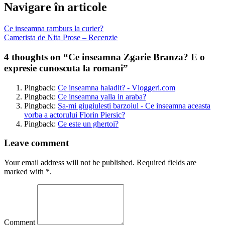
Navigare în articole
Ce inseamna ramburs la curier?
Camerista de Nita Prose – Recenzie
4 thoughts on “
Ce inseamna Zgarie Branza? E o
expresie cunoscuta la romani
”
Pingback:
Ce inseamna haladit? - Vloggeri.com
Pingback:
Ce inseamna yalla in araba?
Pingback:
Sa-mi giugiulesti barzoiul - Ce inseamna aceasta
vorba a actorului Florin Piersic?
Pingback:
Ce este un ghertoi?
Leave comment
Your email address will not be published. Required fields are
marked with *.
Comment