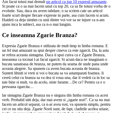
Am facut totusi mai demult
un articol cu top 10 expresii amuzante
.
Si poate ca o sa mai facem unul cu top 20, ca sa fie totusi vorba de o
evolutie. Sau, daca nu avem rabdare, o sa scriem cate un articol
foarte scurt despre fiecare expresie in parte, asa cum facem si acum.
Haideti ca deja simtim cu unii dintre voi vor sa ne injure ca n-am
ajuns inca la subiect, asa ca n-o mai lungim.
Ce inseamna Zgarie Branza?
Expresia Zgarie Branza e utilizata de mult timp in limba romana. E
un fel mai amuzant sa spui despre cineva ca este zgarcit. Da, la asta
se refera aceasta sintagma. Daca ii spui cuiva ca e Zgarie Branza,
inseamna ca tocmai l-ai facut zgarcit. Si acum daca ne imaginam o
bucata sanatoasa de branza, ne putem da seama de unde pana unde
aceasta alegere. Sa spunem ca avem bucata aceasta de branza.
Sunteti lihniti si vreti si voi o bucata sa va astamparati foamea. Ii
cereti celui cu branza sa va dea si voua una, dar il vedeti ca in loc sa
taie bine si mult, va da acolo, niste farame…De ce? Pentru ca e o
persoana zgarcita…
Iar sintagma Zgarie Branza nu e singura din limba romana cu acest
verb. Probabil stiti deja, dar mai avem si „zgarie nori”. Ca sa nu mai
facem un articol separat, ca n-ar avea rost, va spunem simplu, pentru
cei ce nu stiu deja. Zgarie Norii sunt, de fapt, cladirile acelea uriase,